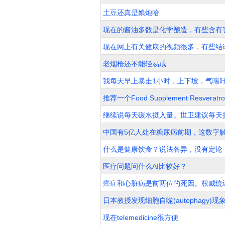
土豆还真是娘炮哈
现在的酱油多数是化学酿造，有些含有
现在网上有关健康的视频很多，有些结
老烟枪还不能轻易戒
我每天早上暴走1小时，上下坡，气喘
推荐一个Food Supplement Resveratr
继续说每天碳水摄入量。世卫建议每天摄入
中国有5亿人处在糖尿病前期，这数字
什么是健康饮食？说法各异，没有定论
医疗问题问什么AI比较好？
癌症和心脏病是前两位的死因。权威统
日本教授发现细胞自噬(autophagy)
现在telemedicine很方便