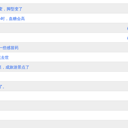
变，脚型变了
小时，血糖会高
一些感冒药
就去世
菜，成旅游景点了
了。