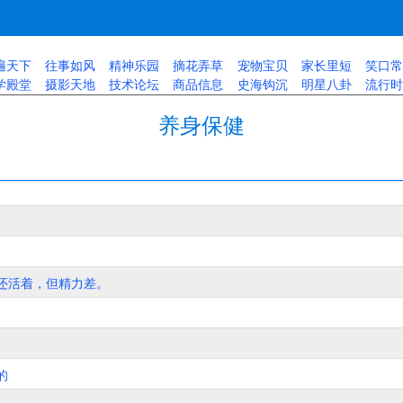
遍天下
往事如风
精神乐园
摘花弄草
宠物宝贝
家长里短
笑口常
学殿堂
摄影天地
技术论坛
商品信息
史海钩沉
明星八卦
流行时
养身保健
还活着，但精力差。
的