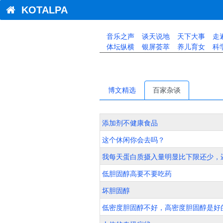
KOTALPA
音乐之声
谈天说地
天下大事
走
体坛纵横
银屏荟萃
养儿育女
科
博文精选
百家杂谈
添加剂不健康食品
这个休闲你会去吗？
我每天蛋白质摄入量明显比下限还少，
低胆固醇高要不要吃药
坏胆固醇
低密度胆固醇不好，高密度胆固醇是好