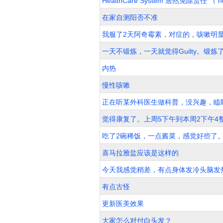
HealthCare System 居然免除责任 （ no li
在家自测阳否不准
我服了2天阿奇霉素，对症的，咳嗽明
一天不锻炼，一天就觉得Guilty。锻
内热
慢性咳嗽
正在听某外科医生做科普，没兴趣，瞌
觉得康复了。上周5下午到本周2下午4
吃了2碗稀饭，一点酱菜，感觉好些了
喜马拉雅盐应该是这样的
今天我感觉稍差，有点身体发冷头脑发
有点古怪
更新医美效果
大家怎么对付白头发？