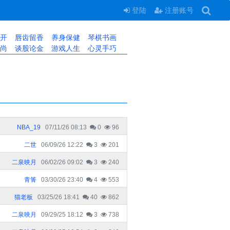
登陆
注册账号
开
唇齿留香
养身保健
琴棋书画
尚
谈股论金
游戏人生
心灵手巧
NBA_19
07/11/26 08:13
0
96
二世
06/09/26 12:22
3
201
二泉映月
06/02/26 09:02
3
240
青箐
03/30/26 23:40
4
553
猫老板
03/25/26 18:41
40
862
二泉映月
09/29/25 18:12
3
738