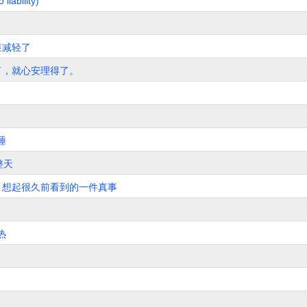
ability)
显减轻了
炼了，就心安理得了。
睡
整天
。想起很久前看到的一件真事
热