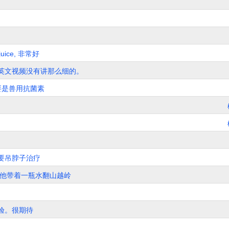
uice, 非常好
英文视频没有讲那么细的。
要是兽用抗菌素
要吊脖子治疗
度, 他带着一瓶水翻山越岭
验。很期待