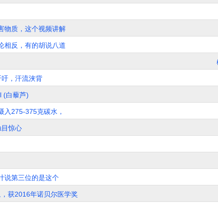
害物质，这个视频讲解
论相反，有的胡说八道
吁吁，汗流浃背
ol (白藜芦)
275-375克碳水，
触目惊心
计说第三位的是这个
现象，获2016年诺贝尔医学奖