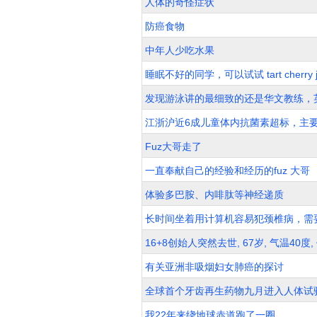
人体的奇怪症状
防癌食物
中年人少吃水果
睡眠不好的同学，可以试试 tart cherry j
发现游泳讲的最细致的还是华文教练，
江浙沪近6成儿童体内抗菌素超标，主
Fuz大哥走了
一直奉献自己的经验和经历的fuz 大哥
体验多巴胺、内啡肽等神经递质
长时间坐着用计算机容易犯颈椎病，需
16+8创始人突然去世, 67岁, 气温40
有关亚洲非吸烟妇女肺癌的探讨
全球首个牙齿再生药物九月进入人体试
我22年来绕地球赤道跑了一圈