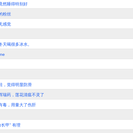
竟然睡得特别好
的粉丝
无感觉
冬天喝很多冰水。
ine
鞋，觉得明显防滑
辉瑞药，莲花清瘟不灵了
有毒，用量大了伤肝
长甲” 有理