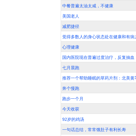
中餐普遍太油太咸，不健康
美国老人
减肥捷径
觉得多数人的身心状态处在健康和有病
心理健康
国内医院现在普遍过度治疗，反复抽血
七月晨跑
推荐一个帮助睡眠的草药片剂：北美黄芩 Sk
奔个慢跑
跑步一个月
今天收获
92岁的鸡汤
一句话总结，常常饿肚子有利长寿