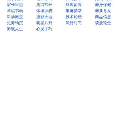
家长里短
笑口常开
唇齿留香
养身保健
琴棋书画
体坛纵横
银屏荟萃
养儿育女
科学殿堂
摄影天地
技术论坛
商品信息
史海钩沉
明星八卦
流行时尚
谈股论金
游戏人生
心灵手巧