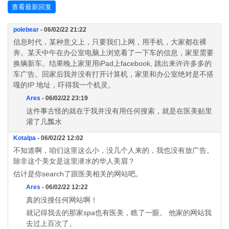
查看最新回复
polebear
- 06/02/22 21:22
信息时代，某种意义上，只要我们上网，用手机，大家都在裸
奔。某天中午在办公室电脑上浏览看了一下车的信息，家里需要
换辆新车。结果晚上家里用iPad上facebook, 跳出来许许多多的
车广告。回家后我并没有打开计算机，家里和办公室绝对是不搭
嘎的IP 地址，吓得我一个机灵。
Ares
- 06/02/22 23:19
这件事古怪的就在于我并没有用任何搜索，就是在医美贴里
灌了几瓢水
Kotalpa
- 06/02/22 12:02
不知道啊，咱们这里这么小，没几个人来的，我也没有放广告。
除非这个美女是这里潜水的华人美眉？
估计是你search了跟医美相关的网站吧。
Ares
- 06/02/22 12:22
真的没搜任何网站啊！
就记得我去的那家spa也有医美，瞧了一眼。 他家的网站我
去过上百次了。