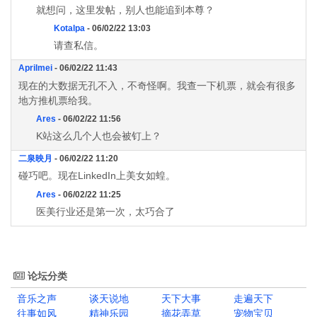
就想问，这里发帖，别人也能追到本尊？
Kotalpa
- 06/02/22 13:03
请查私信。
Aprilmei
- 06/02/22 11:43
现在的大数据无孔不入，不奇怪啊。我查一下机票，就会有很多
地方推机票给我。
Ares
- 06/02/22 11:56
K站这么几个人也会被钉上？
二泉映月
- 06/02/22 11:20
碰巧吧。现在LinkedIn上美女如蝗。
Ares
- 06/02/22 11:25
医美行业还是第一次，太巧合了
论坛分类
音乐之声
谈天说地
天下大事
走遍天下
往事如风
精神乐园
摘花弄草
宠物宝贝