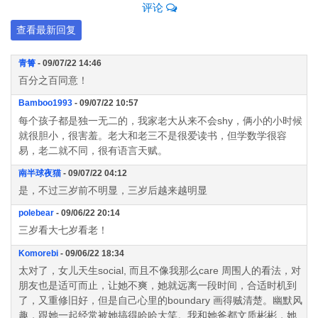
评论
查看最新回复
青箐
- 09/07/22 14:46
百分之百同意！
Bamboo1993
- 09/07/22 10:57
每个孩子都是独一无二的，我家老大从来不会shy，俩小的小时候
就很胆小，很害羞。老大和老三不是很爱读书，但学数学很容
易，老二就不同，很有语言天赋。
南半球夜猫
- 09/07/22 04:12
是，不过三岁前不明显，三岁后越来越明显
polebear
- 09/06/22 20:14
三岁看大七岁看老！
Komorebi
- 09/06/22 18:34
太对了，女儿天生social, 而且不像我那么care 周围人的看法，对
朋友也是适可而止，让她不爽，她就远离一段时间，合适时机到
了，又重修旧好，但是自己心里的boundary 画得贼清楚。幽默风
趣，跟她一起经常被她搞得哈哈大笑。我和她爸都文质彬彬，她