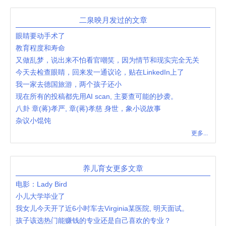
二泉映月发过的文章
眼睛要动手术了
教育程度和寿命
又做乱梦，说出来不怕看官嘲笑，因为情节和现实完全无关
今天去检查眼睛，回来发一通议论，贴在LinkedIn上了
我一家去德国旅游，两个孩子还小
现在所有的投稿都先用AI scan, 主要查可能的抄袭。
八卦 章(蒋)孝严, 章(蒋)孝慈 身世，象小说故事
杂议小馄饨
更多...
养儿育女更多文章
电影：Lady Bird
小儿大学毕业了
我女儿今天开了近6小时车去Virginia某医院, 明天面试。
孩子该选热门能赚钱的专业还是自己喜欢的专业？