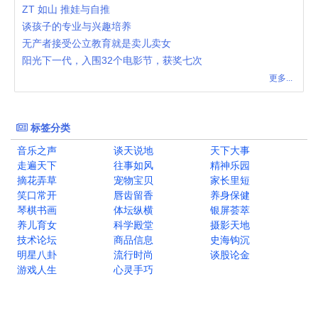
ZT 如山 推娃与自推
谈孩子的专业与兴趣培养
无产者接受公立教育就是卖儿卖女
阳光下一代，入围32个电影节，获奖七次
更多...
标签分类
音乐之声
谈天说地
天下大事
走遍天下
往事如风
精神乐园
摘花弄草
宠物宝贝
家长里短
笑口常开
唇齿留香
养身保健
琴棋书画
体坛纵横
银屏荟萃
养儿育女
科学殿堂
摄影天地
技术论坛
商品信息
史海钩沉
明星八卦
流行时尚
谈股论金
游戏人生
心灵手巧