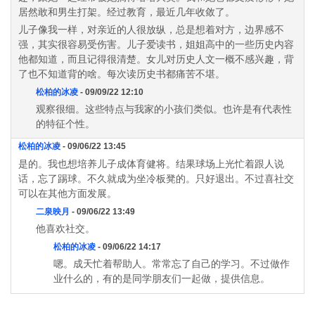
居然敢和男生打架。经过教育，最近几年收敛了。
儿子像我一样，对亲近的人很放纵，总是想着对方，边界感不
强，其实很容易受伤害。儿子爱读书，姐姐高中的一些历史内容
他都知道，而且记得很清楚。女儿对历史人文一概不感兴趣，背
了也不知道背的啥。每次读历史书都痛苦不堪。
松柏的冰凌
- 09/09/22 12:10
观察很细。这些特点与我家的小孩们类似。也许是有代表性
的特征个性。
松柏的冰凌
- 09/06/22 13:45
是的。我也想培养儿子成体育健将。结果球场上光忙着跟人说
话，忘了踢球。不久就成为坐冷板凳的。只好退出。不过喜社交
可以在其他方面发展。
二泉映月
- 09/06/22 13:49
他喜欢社交。
松柏的冰凌
- 09/06/22 14:17
嗯。成天忙着帮助人。常常忘了自己的学习。不过做作
业什么的，有的是同学朋友们一起做，提供信息。