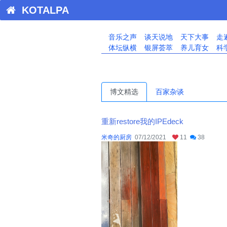
KOTALPA
音乐之声
谈天说地
天下大事
走
体坛纵横
银屏荟萃
养儿育女
科
博文精选
百家杂谈
重新restore我的IPEdeck
米奇的厨房
07/12/2021
11
38