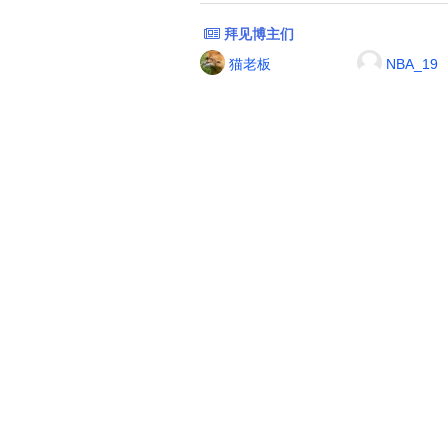
拜见博主们
猫老板
NBA_19