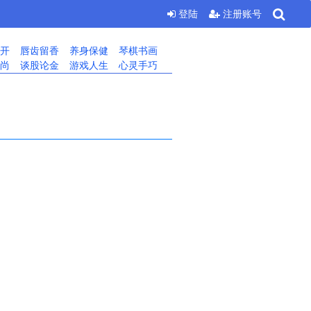
登陆
注册账号
开
唇齿留香
养身保健
琴棋书画
尚
谈股论金
游戏人生
心灵手巧