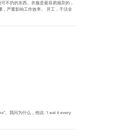
扔可不扔的东西。衣服是最容易抛弃的，
哪，严重影响工作效率。 开工，干活全
为什么，他说: ‘I eat it every