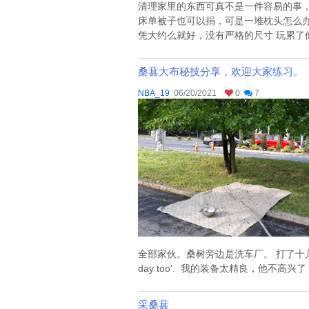
清理家里的东西可真不是一件容易的事
床单被子也可以捐，可是一堆枕头怎么办
凭大约么就好，没有严格的尺寸 玩累了他俩
桑葚大布秘技分享，欢迎大家练习。
NBA_19
06/20/2021
0
7
全部家伙。桑树旁边是洗车厂。 打了十几分钟，洗车
day too'. 我的装备太精良，他不高兴了 .
采桑葚