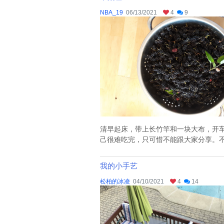
NBA_19
06/13/2021
4
9
清早起床，带上长竹竿和一块大布，开车到离
己很难吃完，只可惜不能跟大家分享。不是
我的小手艺
松柏的冰凌
04/10/2021
4
14