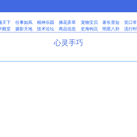
遍天下
往事如风
精神乐园
摘花弄草
宠物宝贝
家长里短
笑口常
学殿堂
摄影天地
技术论坛
商品信息
史海钩沉
明星八卦
流行时
心灵手巧