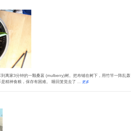
家3分钟的一颗桑葚 (mulberry)树。把布铺在树下，用竹竿一阵乱轰
精神食粮，保存有困难。 睡回笼觉去了 ...
更多