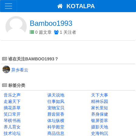
KOTALPA
Bamboo1993
0 篇文章
1 关注者
谁在关注BAMBOO1993？
异乡看云
标签分类
音乐之声
谈天说地
天下大事
走遍天下
往事如风
精神乐园
摘花弄草
宠物宝贝
家长里短
笑口常开
唇齿留香
养身保健
琴棋书画
体坛纵横
银屏荟萃
养儿育女
科学殿堂
摄影天地
技术论坛
商品信息
史海钩沉