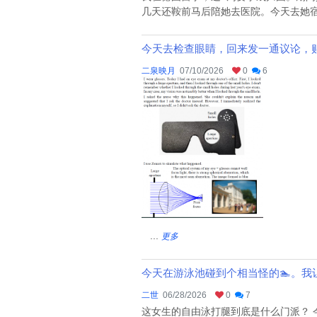
几天还鞍前马后陪她去医院。今天去她宿
今天去检查眼睛，回来发一通议论，贴在L
二泉映月
07/10/2026
0
6
...
更多
今天在游泳池碰到个相当怪的🏊。我让
二世
06/28/2026
0
7
这女生的自由泳打腿到底是什么门派？ 