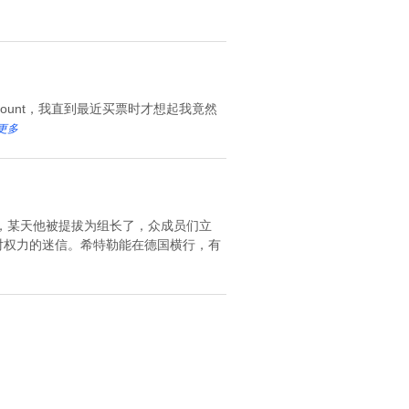
 Dicount，我直到最近买票时才想起我竟然
更多
，某天他被提拔为组长了，众成员们立
对权力的迷信。希特勒能在德国横行，有