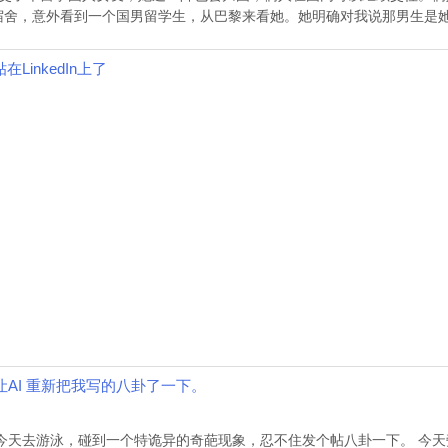
舍，意外看到一个国男留学生，从巴黎来看她。她明确对我说那男生是她男友
inkedIn上了
AI 重新把我写的八卦了一下。
今天去游泳，碰到一个特诡异的奇葩现象，忍不住发个帖八卦一下。 今