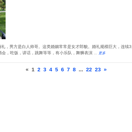
婚礼，男方是白人帅哥。这类婚姻常常是女才郎貌。婚礼规模巨大，连续3
会，吃饭，讲话，跳舞等等，有小乐队，舞狮表演 ...
更多
«
1
2
3
4
5
6
7
8
...
22
23
»