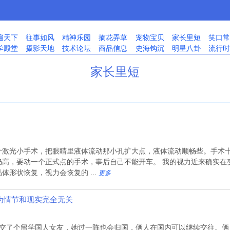
遍天下
往事如风
精神乐园
摘花弄草
宠物宝贝
家长里短
笑口常
学殿堂
摄影天地
技术论坛
商品信息
史海钩沉
明星八卦
流行时
家长里短
个激光小手术，把眼睛里液体流动那小孔扩大点，液体流动顺畅些。手术
仍高，要动一个正式点的手术，事后自己不能开车。 我的视力近来确实在
形状恢复，视力会恢复的 ...
更多
为情节和现实完全无关
间交了个留学国人女友，她过一阵也会归国，俩人在国内可以继续交往。俩