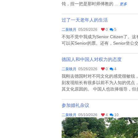
饨，捏一把是那时师傅教的 ...
更多
过了一天老年人的生活
二泉映月
05/26/2026
0
5
不知不觉中我成为Senior Citizen了
可以买Senior的票。还有，Senior
德国人和中国人对权力的态度
二泉映月
05/26/2026
0
4
我刚去德国时对不同文化的感觉很敏锐
刻发现组长有很多以前不为人知的优点
其文化原因的。 中国人也吹捧领导，但
参加婚礼杂议
二泉映月
05/10/2026
4
10