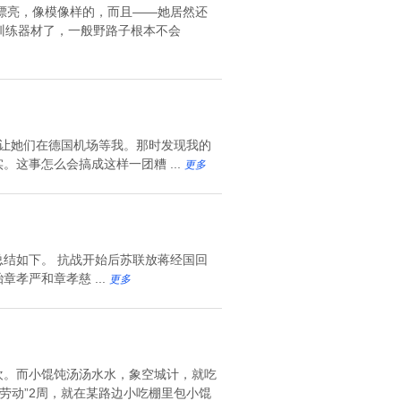
漂亮，像模像样的，而且——她居然还
特殊训练器材了，一般野路子根本不会
让她们在德国机场等我。那时发现我的
这事怎么会搞成这样一团糟 ...
更多
结如下。 抗战开始后苏联放蒋经国回
孝严和章孝慈 ...
更多
欢。而小馄饨汤汤水水，象空城计，就吃
劳动”2周，就在某路边小吃棚里包小馄