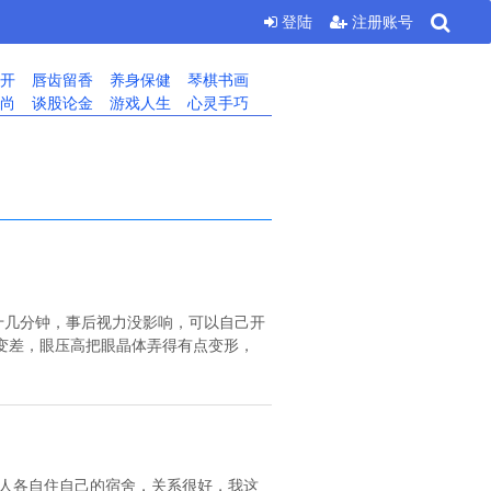
登陆
注册账号
开
唇齿留香
养身保健
琴棋书画
尚
谈股论金
游戏人生
心灵手巧
十几分钟，事后视力没影响，可以自己开
变差，眼压高把眼晶体弄得有点变形，
人各自住自己的宿舍，关系很好，我这