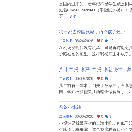
是国内过来的，看年纪不是学生就是刚
戴着Finger Paddles（手指
买 ...
更多
我一家去德国旅游，两个孩子还小
二泉映月
06/24/2026
0
12
在机场发现我没有机票，当场再订迟迟
护照在她的包里，这样我彻底去不成了。
八卦 章(蒋)孝严, 章(蒋)孝慈 身世，
二泉映月
06/09/2026
0
1
几年前有一阵常听到关于章孝严，章孝
国，蒋介石派他去江西赣州做官练手。小
杂议小馄饨
二泉映月
06/06/2026
0
3
小馄饨是我最喜欢的上海小吃，但似乎
个味道，骗骗嘴，适合我这种胃口小不大