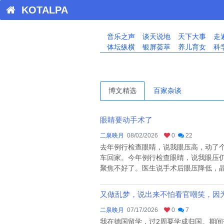
KOTALPA
音乐之声
谈天说地
天下大事
走
体坛纵横
银屏荟萃
养儿育女
科
博文精选
百家杂谈
眼睛要动手术了
二泉映月
08/02/2026
0
22
去年例行检查眼睛，说我眼压高，动了
车回家。今年例行检查眼睛，说我眼压
聚焦不好了。医生说手术后眼压降低，晶体
又做乱梦，说出来不怕看官嘲笑，因
二泉映月
07/17/2026
0
7
我在德国留学，过2周要学成归国。期