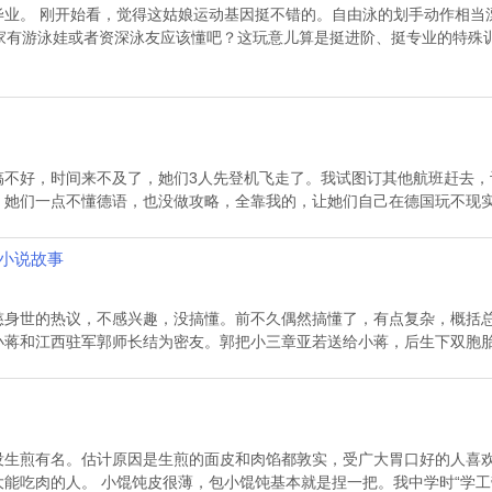
毕业。 刚开始看，觉得这姑娘运动基因挺不错的。自由泳的划手动作相当
抓水板）！ 家有游泳娃或者资深泳友应该懂吧？这玩意儿算是挺进阶、挺专业的
搞不好，时间来不及了，她们3人先登机飞走了。我试图订其他航班赶去，
她们一点不懂德语，也没做攻略，全靠我的，让她们自己在德国玩不现实。
象小说故事
慈身世的热议，不感兴趣，没搞懂。前不久偶然搞懂了，有点复杂，概括总
蒋和江西驻军郭师长结为密友。郭把小三章亚若送给小蒋，后生下双胞胎章
没生煎有名。估计原因是生煎的面皮和肉馅都敦实，受广大胃口好的人喜
能吃肉的人。 小馄饨皮很薄，包小馄饨基本就是捏一把。我中学时“学工