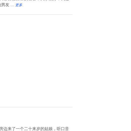
 ...
更多
天旁边来了一个二十来岁的姑娘，听口音