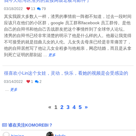
我今天给湾区渣男的直接两级老板写邮件了
03/18/2022
13
79
其实我跟大多数人一样，渣男的事情前一阵都不知道，过去一段时间
应该只在他们的小区群，google 员工群和facebook 员工群传。是他
自己的自辩书和他自己舌战群友把这个事情炸到了全球华人论坛。
渣男的自辩书已经非常清楚的明示了他是什么样的人。他最让我觉得
不可接受的就是扭曲儿女的人伦。儿女失去母亲已经是非常痛苦了，
他的自辩居然写了他让儿女全程参与他相亲，网恋结婚，而且是从拿
到死亡证明的那刻起 ...
更多
很喜欢小Lin这个女娃，灵动，快乐，看她的视频是会受感染的
03/14/2022
1
2
...
更多
«
1
2
3
4
5
»
谁在关注KOMOREBI？
bjming
fafafa