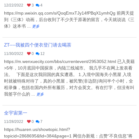
12/22/2022
3
4
https://mp.weixin.qq.com/s/QoqEmxTJy14fPBqX1ymhQg 前两天提
到《三体》动画，后台收到了不少关于原著的留言，今天就说说《三
体》这本书 ...
更多
ZT----我被四个便衣登门请去喝茶
11/30/2022
0
12
https://m.wenxuecity.com/bbs/currentevent/2953052.html 已入美籍
>5年，10月底回中国探亲，内陆三线城市。 我几乎不在网上发表看
法。 下面是这次我回国的真实遭遇。 1.入境中国海关小黑屋 入境
时就被特殊对待了，真的小黑屋，被民警(非边防)询问半个小时，全
程录像，包括在国内外所有履历，对方会英文。有在打字，但没有叫
我签字什么的 ...
更多
全宇宙第一
11/28/2022
0
7
https://huaren.us/showtopic.html?
topicid=2868695&fid=384&page=1 网信办新规：点赞“不良信息”将