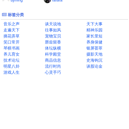
标签分类
音乐之声
谈天说地
天下大事
走遍天下
往事如风
精神乐园
摘花弄草
宠物宝贝
家长里短
笑口常开
唇齿留香
养身保健
琴棋书画
体坛纵横
银屏荟萃
养儿育女
科学殿堂
摄影天地
技术论坛
商品信息
史海钩沉
明星八卦
流行时尚
谈股论金
游戏人生
心灵手巧