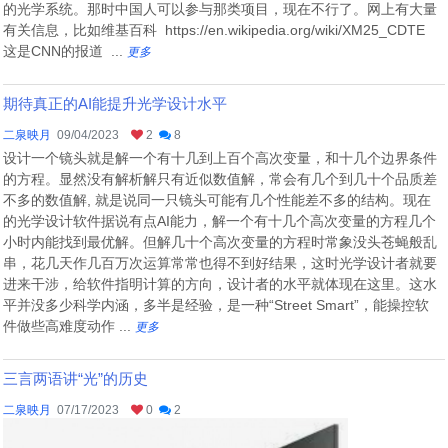
的光学系统。那时中国人可以参与那类项目，现在不行了。网上有大量
有关信息，比如维基百科 https://en.wikipedia.org/wiki/XM25_CDTE
这是CNN的报道 ...
更多
期待真正的AI能提升光学设计水平
二泉映月
09/04/2023
2
8
设计一个镜头就是解一个有十几到上百个高次变量，和十几个边界条件
的方程。显然没有解析解只有近似数值解，常会有几个到几十个品质差
不多的数值解, 就是说同一只镜头可能有几个性能差不多的结构。现在
的光学设计软件据说有点AI能力，解一个有十几个高次变量的方程几个
小时内能找到最优解。但解几十个高次变量的方程时常象没头苍蝇般乱
串，花几天作几百万次运算常常也得不到好结果，这时光学设计者就要
进来干涉，给软件指明计算的方向，设计者的水平就体现在这里。这水
平并没多少科学内涵，多半是经验，是一种“Street Smart”，能操控软
件做些高难度动作 ...
更多
三言两语讲“光”的历史
二泉映月
07/17/2023
0
2