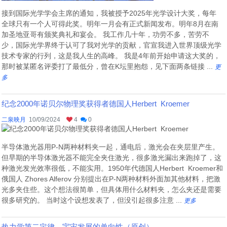
接到国际光学学会主席的通知，我被授予2025年光学设计大奖，每年
全球只有一个人可得此奖。明年一月会有正式新闻发布。明年8月在南
加圣地亚哥有颁奖典礼和宴会。 我工作几十年，功劳不多，苦劳不
少，国际光学界终于认可了我对光学的贡献，官宣我进入世界顶级光学
技术专家的行列，这是我人生的高峰。 我是4年前开始申请这大奖的，
那时被某匿名评委打了最低分，曾在K坛里抱怨，见下面两条链接 ...
更
多
纪念2000年诺贝尔物理奖获得者德国人Herbert Kroemer
二泉映月
10/09/2024
4
0
半导体激光器用P-N两种材料夹一起，通电后，激光会在夹层里产生。
但早期的半导体激光器不能完全夹住激光，很多激光漏出来跑掉了，这
种激光发光效率很低，不能实用。1950年代德国人Herbert Kroemer和
俄国人 Zhores Alferov 分别提出在P-N两种材料外面加其他材料，把激
光多夹住些。这个想法很简单，但具体用什么材料夹，怎么夹还是需要
很多研究的。 当时这个设想发表了，但没引起很多注意 ...
更多
热力学第二定律，宇宙发展的单向性（原创）