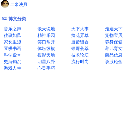
二泉映月
博文分类
音乐之声
谈天说地
天下大事
走遍天下
往事如风
精神乐园
摘花弄草
宠物宝贝
家长里短
笑口常开
唇齿留香
养身保健
琴棋书画
体坛纵横
银屏荟萃
养儿育女
科学殿堂
摄影天地
技术论坛
商品信息
史海钩沉
明星八卦
流行时尚
谈股论金
游戏人生
心灵手巧