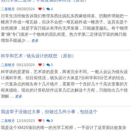
二泉映月
09/28/2024
0
4
日常生活经验告诉我们整理东西比搞乱东西麻烦得多。扔颗炸弹能把一
幢房子炸成一堆瓦砾，但决不会把一堆瓦砾炸成一幢房子。这其实是个
自然规律，就是宇宙只能从有序向无序发展，只能越变越乱。有个物理
量“熵”专门描述一个物体的混乱程度。热力学第二定律说宇宙的熵只能
增加不能减少 ...
更多
科学和艺术 - 镜头设计的联想 （原创）
二泉映月
09/13/2024
2
5
科学讲的是逻辑，艺术讲的是美，两者完全不同。一般人会认为镜头设
计属科学类。但目前情况，镜头设计大体是7分科学和3分艺术的结合。
一只复杂点的镜头有十几片镜片，需要用一个含好几十个高次变量的方
程来描绘。现在的计算机软件运算几亿次解这个方程，只能给出几个猜
测解 ...
更多
我这辈子没做过大事，但做过几件小事，包括这个
二泉映月
12/16/2023
5
9
我是这个XM25项目的唯一的光学工程师，一手设计了这里面比较复杂