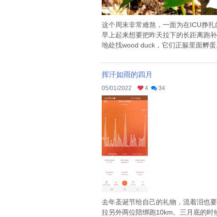
这个周末非常难熬，一面为在ICU挣
早上起来想要把昨天拉下的长距离跑补
地处找wood duck，它们正躲里面
挥汗如雨的四月
05/01/2022
4
34
去年圣诞节给自己的礼物，流着泪也要
拉另外两位陪绑跑10km。三月底的