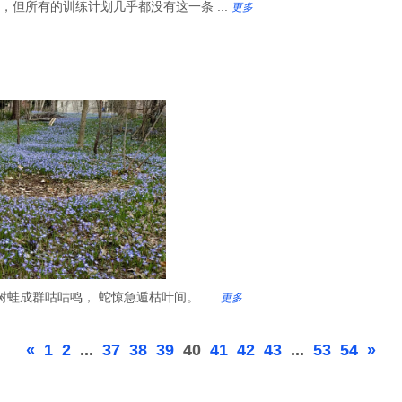
但所有的训练计划几乎都没有这一条 ...
更多
蛙成群咕咕鸣， 蛇惊急遁枯叶间。 ...
更多
«
1
2
...
37
38
39
40
41
42
43
...
53
54
»