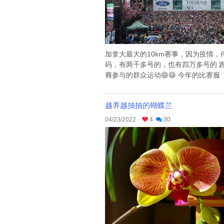
加拿大最大的10km赛事，因为疫情
码，有两千多号的，也有四万多号的 跑
裔参与的群众运动😄😄 今年的比赛服 .
越养越抽抽的蝴蝶兰
04/23/2022
4
30