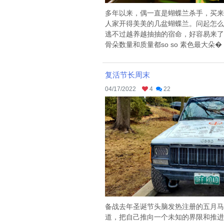
多年以来，偶一直是蝴蝶兰杀手，买来
人家开得美美的几盆蝴蝶兰。问起怎么
逃不过越养越抽抽的宿命，好容易来了
骨朵数量和质量都so so 素色最大朵� .
复活节长周末
04/17/2022
4
22
备战去年圣诞节头脑发热注册的五月马
道，把自己推向一个未知的界限和推进