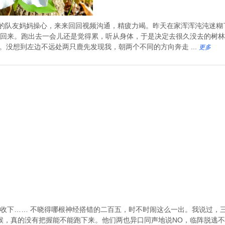
扎的队友妈妈操心，来来回回视频沟通，精疲力竭。昨天在家浑浑沌沌迷
回来。跑出去一会儿还是觉得累，听从身体，于是决定去很久没去的树林
孵蛋。没想到左边不远处两只鹿先发现我，朝两个不同的方向奔走 ...
更多
收下…… 不晓得哪根神经搭错的二百五，时不时闹这么一出。我说过，
时候，真的没有把握能不能跑下来。他们两也异口同声地说NO，临阵脱逃不