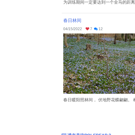
为训练期间一定要达到一个全马的距离，
春日林间
04/15/2022
7
12
春日暖阳照林间， 伏地野花蝶翩翩。 树