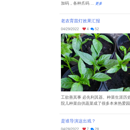
加码，各种爪码 ...
更多
老农育苗灯效果汇报
04/29/2022
4
52
工欲善其事 必先利其器。种菜生涯历
院儿种菜自供蔬菜成了很多本来热爱园艺
是谁导演这出戏？
04/28/2022
7
28