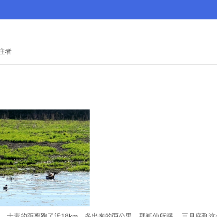
关注者
，十麦的距离跑了近18km。多出来的两公里，拜狐仙所赐。 三月底到