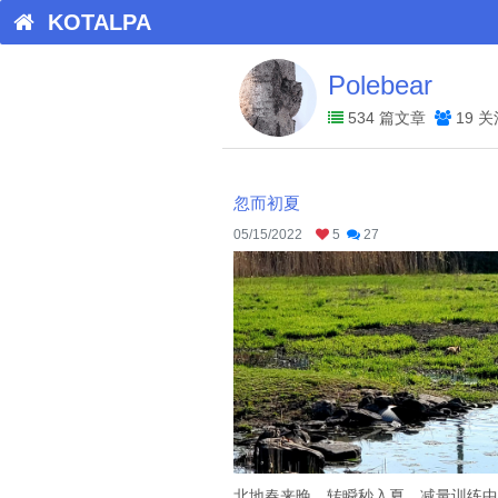
KOTALPA
Polebear
534 篇文章
19 
忽而初夏
05/15/2022
5
27
北地春来晚，转瞬秒入夏。减量训练中