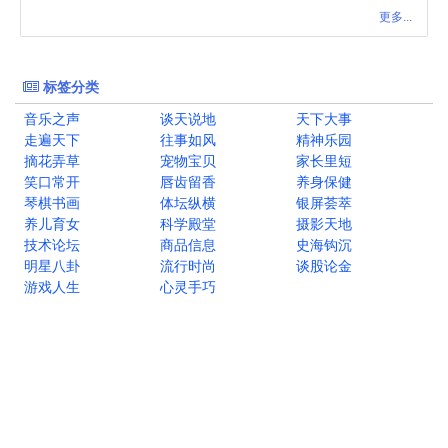
更多...
标签分类
音乐之声
谈天说地
天下大事
走遍天下
往事如风
精神乐园
摘花弄草
宠物宝贝
家长里短
笑口常开
唇齿留香
养身保健
琴棋书画
体坛纵横
银屏荟萃
养儿育女
科学殿堂
摄影天地
技术论坛
商品信息
史海钩沉
明星八卦
流行时尚
谈股论金
游戏人生
心灵手巧