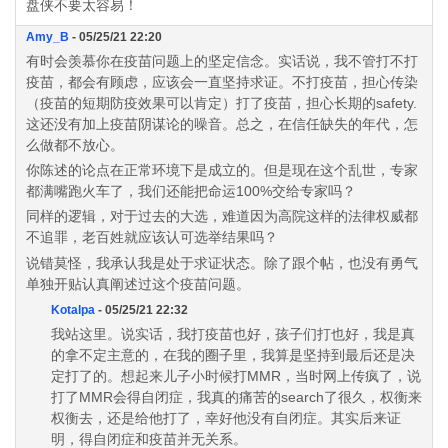
盘侠不要太容易！
Amy_B
- 05/25/21 22:20
有时会羡慕你在疫苗问题上的坚定信念。实话说，我不管打不打
疫苗，都会有顾虑，应该会一直坚持求证。不打疫苗，担心传染
（疫苗的短期防疫效果可以肯定）打了疫苗，担心长期的safety.
这还没有加上疫苗阴谋论的噪音。总之，在信任缺失的年代，怎
么做都不放心。
你陈述的论点在正常环境下是成立的。但是现在这个乱世，专家
都满嘴跑火车了，我们还能把命运100%交给专家吗？
同样的逻辑，对于过去的大选，难道因为高院这样的法律权威都
不追罪，老百姓就应该认可选举结果吗？
说错莫怪，我承认我是处于求证状态。除了跟个帖，也没有勇气
单独开贴认真阐述过这个疫苗问题。
Kotalpa
- 05/25/21 22:32
我站这里。说实话，我打疫苗也好，孩子们打也好，我是真
的拿不定主意的，在我的圈子里，我算是坚持到最后还是决
定打了的。想起来儿子小时候打MMR，当时网上传疯了，说
打了MMR会得自闭症，我真的痛苦的search了很久，权衡来
权衡去，还是给他打了，幸好他没有自闭症。其实后来证
明，得自闭症和疫苗并无关系。