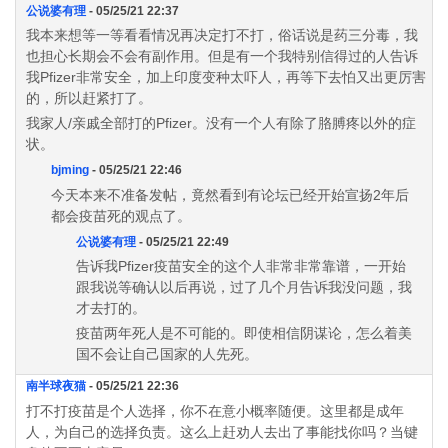
公说婆有理
- 05/25/21 22:37
我本来想等一等看看情况再决定打不打，俗话说是药三分毒，我
也担心长期会不会有副作用。但是有一个我特别信得过的人告诉
我Pfizer非常安全，加上印度变种太吓人，再等下去怕又出更厉害
的，所以赶紧打了。
我家人/亲戚全部打的Pfizer。没有一个人有除了胳膊疼以外的症
状。
bjming
- 05/25/21 22:46
今天本来不准备发帖，竟然看到有论坛已经开始宣扬2年后
都会疫苗死的观点了。
公说婆有理
- 05/25/21 22:49
告诉我Pfizer疫苗安全的这个人非常非常靠谱，一开始
跟我说等确认以后再说，过了几个月告诉我没问题，我
才去打的。
疫苗两年死人是不可能的。即使相信阴谋论，怎么着美
国不会让自己国家的人先死。
南半球夜猫
- 05/25/21 22:36
打不打疫苗是个人选择，你不在意小概率随便。这里都是成年
人，为自己的选择负责。这么上赶劝人去出了事能找你吗？当键