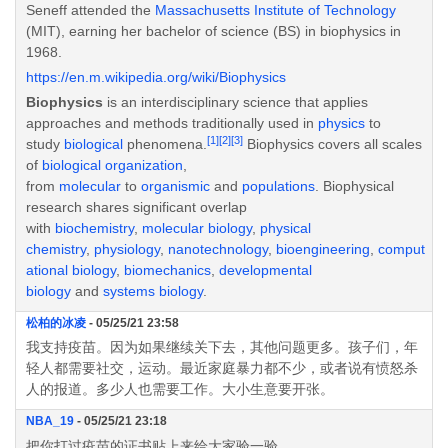
Seneff attended the
Massachusetts Institute of Technology
(MIT), earning her bachelor of science (BS) in biophysics in
1968.
https://en.m.wikipedia.org/wiki/Biophysics
Biophysics
is an interdisciplinary science that applies
approaches and methods traditionally used in
physics
to
[1]
[2]
[3]
study
biological
phenomena.
Biophysics covers all scales
of
biological organization
,
from
molecular
to
organismic
and
populations
. Biophysical
research shares significant overlap
with
biochemistry
,
molecular biology
,
physical
chemistry
,
physiology
,
nanotechnology
,
bioengineering
,
comput
ational biology
,
biomechanics
,
developmental
biology
and
systems biology
.
松柏的冰凌
- 05/25/21 23:58
我支持疫苗。因为如果继续关下去，其他问题更多。孩子们，年
轻人都需要社交，运动。最近家庭暴力都不少，或者说有愤怒杀
人的报道。多少人也需要工作。大小生意要开张。
NBA_19
- 05/25/21 23:18
把你打过疫苗的证书贴上来给大家验一验。