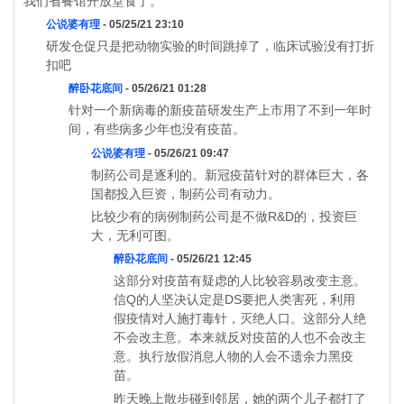
我们省餐馆开放堂食了。
公说婆有理
- 05/25/21 23:10
研发仓促只是把动物实验的时间跳掉了，临床试验没有打折
扣吧
醉卧花底间
- 05/26/21 01:28
针对一个新病毒的新疫苗研发生产上市用了不到一年时
间，有些病多少年也没有疫苗。
公说婆有理
- 05/26/21 09:47
制药公司是逐利的。新冠疫苗针对的群体巨大，各
国都投入巨资，制药公司有动力。
比较少有的病例制药公司是不做R&D的，投资巨
大，无利可图。
醉卧花底间
- 05/26/21 12:45
这部分对疫苗有疑虑的人比较容易改变主意。
信Q的人坚决认定是DS要把人类害死，利用
假疫情对人施打毒针，灭绝人口。这部分人绝
不会改主意。本来就反对疫苗的人也不会改主
意。执行放假消息人物的人会不遗余力黑疫
苗。
昨天晚上散步碰到邻居，她的两个儿子都打了