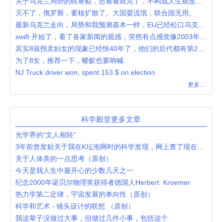
关于乌克兰局势的瞎掰贴，您看看就完了，不构成人生观改造教育
灭不了，俄罗斯，要核扩散了。大国耍流氓，联合国无用。
最新乌克兰走向，局势和我预测基本一样，EU已经松口乌克兰membership了
swift 开始了，看了各家新闻的观感，突然有点感觉像2003年伊拉克
其实8孩拐卖妇女的现象已经快40年了，他们的后代都有第2代了，他以前做truck driver的视频
为了8女，推荐一下，蝼蚁也要呐喊
NJ Truck driver won, spent 153 $ on election
更多...
科学殿堂更多文章
光学界的“文人相轻”
3年前曾发贴关于我在K坛泡网时的科学发现，网上查了现在的评价
关于人体美的一点思考（原创）
今天是我人生中最开心的少数几天之一
纪念2000年诺贝尔物理奖获得者德国人Herbert Kroemer
热力学第二定律，宇宙发展的单向性（原创）
科学和艺术 - 镜头设计的联想 （原创）
我这辈子没做过大事，但做过几件小事，包括这个