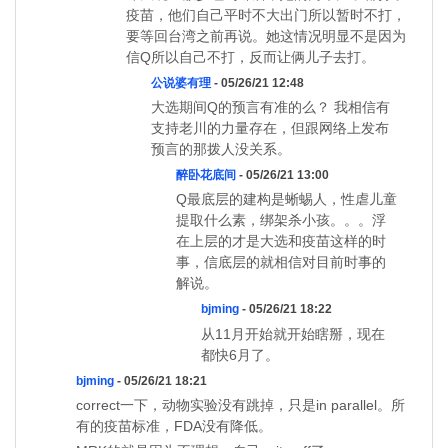
疫苗，他们自己平时不大出门所以暂时不打，
要等回台湾之前再说。她这情况明显不是因为
信Q所以自己不打，反而让俩儿子去打。
公说婆有理
- 05/26/21 12:48
大选期间Q的预言有准的么？ 我相信有
支持老川的力量存在，但跟网络上发布
预言的那拨人没关系。
醉卧花底间
- 05/26/21 13:00
Q最底层的建构是蜥蜴人，性虐儿童
提取什么素，绑架杀小孩。。。浮
在上层的才是大选和疫苗这样的时
事，信底层的就相信对目前时事的
解说。
bjming
- 05/26/21 18:22
从11月开始就开始瞎掰，现在
都快6月了。
bjming
- 05/26/21 18:21
correct一下，动物实验没有跳掉，只是in parallel。所
有的疫苗标准，FDA没有降低。