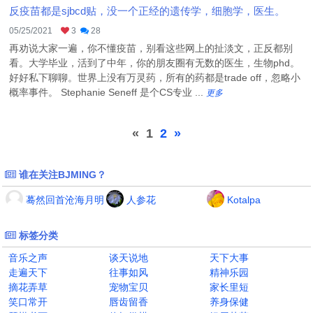
反疫苗都是sjbcd贴，没一个正经的遗传学，细胞学，医生。
05/25/2021
3
28
再劝说大家一遍，你不懂疫苗，别看这些网上的扯淡文，正反都别
看。大学毕业，活到了中年，你的朋友圈有无数的医生，生物phd。
好好私下聊聊。世界上没有万灵药，所有的药都是trade off，忽略小
概率事件。 Stephanie Seneff 是个CS专业 ...
更多
«
1
2
»
谁在关注BJMING？
蓦然回首沧海月明
人参花
Kotalpa
标签分类
音乐之声
谈天说地
天下大事
走遍天下
往事如风
精神乐园
摘花弄草
宠物宝贝
家长里短
笑口常开
唇齿留香
养身保健