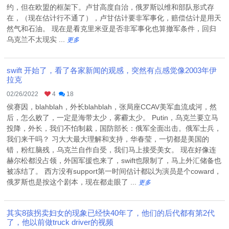
约，但在欧盟的框架下。卢甘高度自治，俄罗斯以维和部队形式存
在，（现在估计行不通了），卢甘估计要非军事化，赔偿估计是用天
然气和石油。 现在是看克里米亚是否非军事化也算撤军条件，回归
乌克兰不太现实 ...
更多
swift 开始了，看了各家新闻的观感，突然有点感觉像2003年伊
拉克
02/26/2022
4
18
侯赛因，blahblah，外长blahblah，张局座CCAV美军血流成河，然
后，怎么败了，一定是海带太少，雾霾太少。 Putin，乌克兰要立马
投降，外长，我们不怕制裁，国防部长：俄军全面出击。俄军士兵，
我们来干吗？ 习大大最大理解和支持，华春莹，一切都是美国的
错，粉红脑残，乌克兰自作自受，我们马上接受美女。 现在好像连
赫尔松都没占领，外国军援也来了，swift也限制了，马上外汇储备也
被冻结了。 西方没有support第一时间估计都以为演员是个coward，
俄罗斯也是按这个剧本，现在都走眼了 ...
更多
其实8孩拐卖妇女的现象已经快40年了，他们的后代都有第2代
了，他以前做truck driver的视频