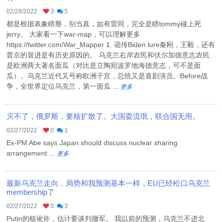
02/28/2022
3
5
都是根据表象瞎掰，别当真，如有雷同，完全是瞎tommy碰上死
jerry。 大家看一下war-map，可以理解更多
https://twitter.com/War_Mapper 1. 谣传Biden lure秦刚，王毅，还有
普京的冒进是有历史原因的。 乌克兰右岸农民和伏尔加德意志农民
是欧洲两大著名面瓜（对比是立陶宛波罗地海德意志，可不是面
瓜）。乌克兰近代又号称欧洲子宫，总统又是喜剧演员。Before战
争，全世界定位乌克兰，第一面瓜 ...
更多
灭不了，俄罗斯，要核扩散了。大国耍流氓，联合国无用。
02/27/2022
0
1
Ex-PM Abe says Japan should discuss nuclear sharing
arrangement ...
更多
最新乌克兰走向，局势和我预测基本一样，EU已经松口乌克兰
membership了
02/27/2022
0
3
Putin的核讹诈，估计要谈判撤军。 我以前的预测，乌克兰不进北