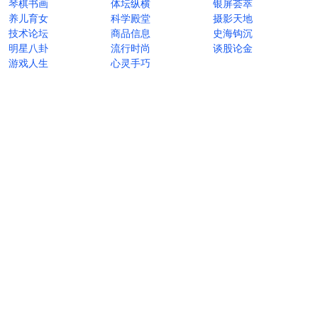
琴棋书画
体坛纵横
银屏荟萃
养儿育女
科学殿堂
摄影天地
技术论坛
商品信息
史海钩沉
明星八卦
流行时尚
谈股论金
游戏人生
心灵手巧