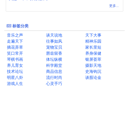
更多...
标签分类
音乐之声
谈天说地
天下大事
走遍天下
往事如风
精神乐园
摘花弄草
宠物宝贝
家长里短
笑口常开
唇齿留香
养身保健
琴棋书画
体坛纵横
银屏荟萃
养儿育女
科学殿堂
摄影天地
技术论坛
商品信息
史海钩沉
明星八卦
流行时尚
谈股论金
游戏人生
心灵手巧