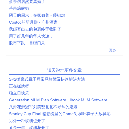
蔡崇信居然要离婚了
芒果冻酸奶
阴天的周末，在家做菜 - 藤椒鸡
Costco的新月饼 - 广州酒家
我邮寄出去的包裹终于收到了
用了好几年的华人快递，
股市下跌，目瞪口呆
更多...
谈天说地更多文章
SP2拋棄式電子煙常見故障及快速解決方法
正在抓螃蟹
独立日快乐
Generation MLM Plan Software | Ihook MLM Software
八卦花滑冠军刘美贤爸爸不寻常的婚姻
Stanley Cup Final 精彩纷呈的Game3, 枫叶弃子大放异彩
另外一种玫瑰也开了
又是一年，玫瑰花开了