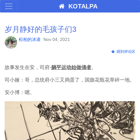
KOTALPA
岁月静好的毛孩子们3
松柏的冰凌
Nov 04, 2021
跳到评论区
故事发生在安，司府-
躺平运动始做俑者
。
司小娅：哥，总统府小三又捣蛋了，国旗花瓶花草碎一地。
安小博：嗯。