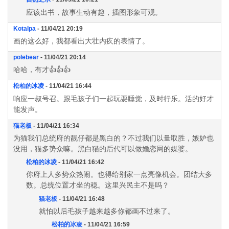
应该出书，故事生动有趣，插图形象可观。
Kotalpa
- 11/04/21 20:19
画的这么好，我都看出大壮内疚的表情了。
polebear
- 11/04/21 20:14
哈哈，有才👍👍👍
松柏的冰凌
- 11/04/21 16:44
响应一叔号召。跟毛孩子们一起玩耍睡觉，及时行乐。活的好才
能发声。
猫老板
- 11/04/21 16:34
为猫我们总统府的靓仔都是黑白的？不过我们以量取胜，嫉妒也
没用，猫多势众嘛。黑白猫的后代可以做婚恋网的媒婆。
松柏的冰凌
- 11/04/21 16:42
你府上人多势众热闹。也得给别家一点亮像机会。团结大多
数。总统位置才坐的稳。这里兴民主不是吗？
猫老板
- 11/04/21 16:48
就怕以后毛孩子越来越多你都画不过来了。
松柏的冰凌
- 11/04/21 16:59