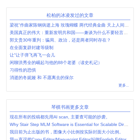
松柏的冰凌发过的文章
梁祝”作曲家陈钢病逝上海 玫瑰蝴蝶 两代经典金曲 天上人间共圆梦
美国真正的伟大：重新发明共和国——兼谈为什么不要轻言美国衰落
郭文贵30年重判：骗局、政治，还是两者同时存在？
在全面复辟封建等级制
让"让子弹飞再飞一会儿
闲聊洪秀全的崛起与他的88个老婆（读史札记）
习得性的恐惧
消逝的冬妮娅 和 不愿离去的保尔
更多...
琴棋书画更多文章
现在所有的投稿都先用AI scan, 主要查可能的抄袭。
Why Stair Step MLM Software is Essential for Scalable Direct Selling Businesses
我目前为止出版的书，图像大小比例按实际封面大小比例。
我一直误把Copy Editor/Manuscript Editor叫做English Editor