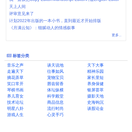
天上人间
评审意见来了
计划2022年出版的一本小书，直到最近才开始排版
《月满云知》：细腻动人的情感叙事
更多...
标签分类
音乐之声
谈天说地
天下大事
走遍天下
往事如风
精神乐园
摘花弄草
宠物宝贝
家长里短
笑口常开
唇齿留香
养身保健
琴棋书画
体坛纵横
银屏荟萃
养儿育女
科学殿堂
摄影天地
技术论坛
商品信息
史海钩沉
明星八卦
流行时尚
谈股论金
游戏人生
心灵手巧