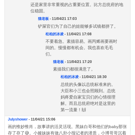
还是家里非常重视的占重要位置。比方总统府的地
位稳固。
猫老板
- 11/04/21 17:03
铲屎官们为了自己的娃能够多试镜都拼了。
松柏的冰凌
- 11/04/21 17:08
不要着急。素描容易。画丙烯画要画时
间的。慢慢都有机会。我也喜欢毛毛
们。
猫老板
- 11/04/21 17:20
素描我们都很满意了。
松柏的冰凌
- 11/04/21 18:30
总统的头像以总统标准来的。
大臣和小三也会照顾到。总统
妈疼爱自家宝贝们的心情很理
解。而且总统府绝对是这里的
第一流量！🙌
Julyshower
- 11/04/21 15:06
画的惟妙惟肖，故事讲的活灵活现。黑妹白哥和他们的baby那张
存了存了😅。小娅妹妹有做八卦小报记者的潜质，小博哥哥沉着