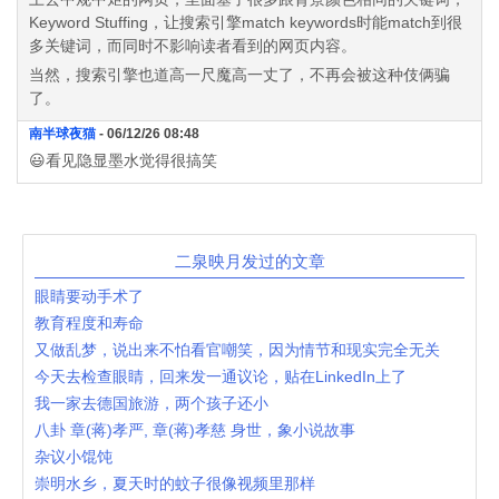
Keyword Stuffing，让搜索引擎match keywords时能match到很
多关键词，而同时不影响读者看到的网页内容。
当然，搜索引擎也道高一尺魔高一丈了，不再会被这种伎俩骗
了。
南半球夜猫
- 06/12/26 08:48
😃看见隐显墨水觉得很搞笑
二泉映月发过的文章
眼睛要动手术了
教育程度和寿命
又做乱梦，说出来不怕看官嘲笑，因为情节和现实完全无关
今天去检查眼睛，回来发一通议论，贴在LinkedIn上了
我一家去德国旅游，两个孩子还小
八卦 章(蒋)孝严, 章(蒋)孝慈 身世，象小说故事
杂议小馄饨
崇明水乡，夏天时的蚊子很像视频里那样