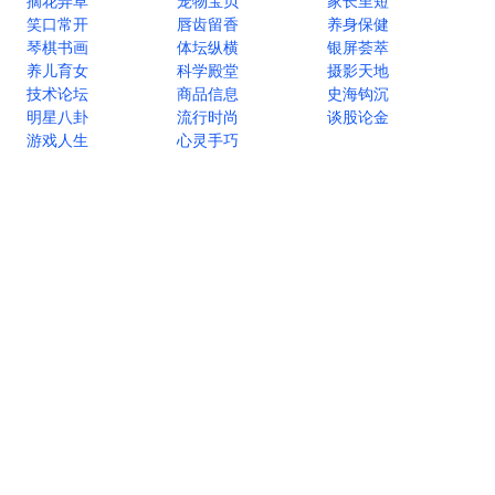
摘花弄草
宠物宝贝
家长里短
笑口常开
唇齿留香
养身保健
琴棋书画
体坛纵横
银屏荟萃
养儿育女
科学殿堂
摄影天地
技术论坛
商品信息
史海钩沉
明星八卦
流行时尚
谈股论金
游戏人生
心灵手巧