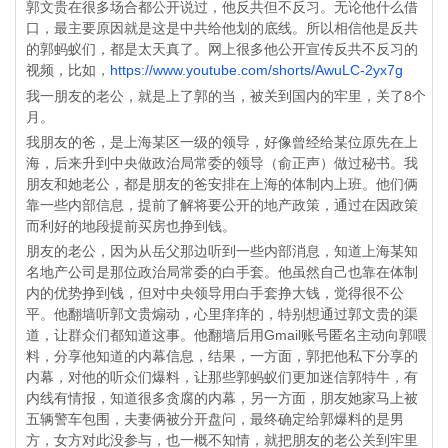
郭文贵在很多场合都公开说过，他反共但不反习。无论他什么借
口，最主要原因就是这是中共给他划的底线。所以相信他是反共
的郭蚂蚁们，都是太天真了。网上很多他公开宣传反共不反习的
视频，比如，
https://www.youtube.com/shorts/AwuLC-2yx7g
我一朋友的老公，就是上了郭的当，被关到国内的牢里，关了8个
月。
我朋友的爸，是上海某区一级的领导，好像曾经给某位原先在上
海，后来升到中央做政治局常委的领导（俞正声）做过秘书。我
朋友和她老公，都是朋友的爸安排在上海的体制内上班。他们俩
靠一些内部信息，提前了解将要公开的地产政策，通过在因政策
而利好的地段提前买房也挣到钱。
朋友的老公，因为从岳父那边听到一些内部消息，知道上海某知
名地产公司是那位政治局常委的白手套。他虽然自己也靠在体制
内的优势挣到钱，但对中央领导用白手套挣大钱，觉得很不公
平。他翻墙听郭文贵煽动，心里痒痒的，特别想通过郭文贵的渠
道，让群众们都知道这事。他翻墙后用Gmail账号匿名主动向郭喂
料，分享他知道的内幕信息，结果，一方面，郭把他私下分享的
内幕，对他的听众们爆料，让那些郭蚂蚁们更加迷信郭特牛，有
内线有情报，知道很多贪腐的内幕，另一方面，朋友她家马上被
五辆警车包围，夫妻俩被分开盘问，最终确定给郭爆料的是男
方，女方对此没参与，也一概不知情，就把朋友的老公关到牢里