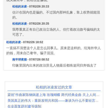
我头脑简单，就相信是骗钱。
松柏的冰凌
- 07/02/26 20:33
估计在国内也是骗的。不过国内那种乱象，靠上权势就能混
的。
松柏的冰凌
- 07/02/26 20:35
我尊重真正有自已政治立场的人。但打着政治旗号骗钱的太
可恶了。
松柏的冰凌
- 07/02/26 18:02
一直搞不清楚这个人是怎么回事儿。原来是这样的。坑海外华人
的钱，用来自己奢华。骗子混混。
南半球夜猫
- 07/07/26 08:52
印象里国内出来的政治异见人物最后都殊途同归奔钱去了
松柏的冰凌发过的文章
梁祝”作曲家陈钢病逝上海 玫瑰蝴蝶 两代经典金曲 天上人间共圆梦
美国真正的伟大：重新发明共和国——兼谈为什么不要轻言美国衰落
在全面复辟封建等级制