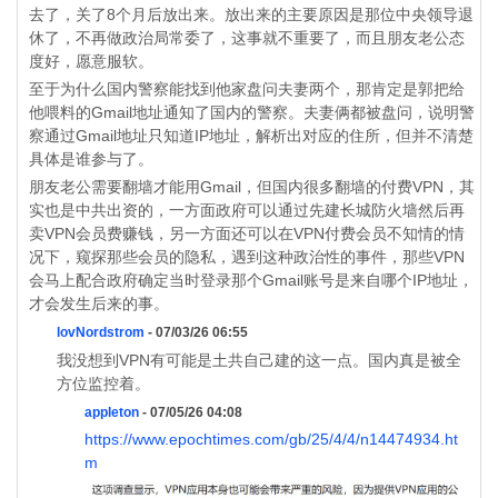
去了，关了8个月后放出来。放出来的主要原因是那位中央领导退
休了，不再做政治局常委了，这事就不重要了，而且朋友老公态
度好，愿意服软。
至于为什么国内警察能找到他家盘问夫妻两个，那肯定是郭把给
他喂料的Gmail地址通知了国内的警察。夫妻俩都被盘问，说明警
察通过Gmail地址只知道IP地址，解析出对应的住所，但并不清楚
具体是谁参与了。
朋友老公需要翻墙才能用Gmail，但国内很多翻墙的付费VPN，其
实也是中共出资的，一方面政府可以通过先建长城防火墙然后再
卖VPN会员费赚钱，另一方面还可以在VPN付费会员不知情的情
况下，窥探那些会员的隐私，遇到这种政治性的事件，那些VPN
会马上配合政府确定当时登录那个Gmail账号是来自哪个IP地址，
才会发生后来的事。
lovNordstrom
- 07/03/26 06:55
我没想到VPN有可能是土共自己建的这一点。国内真是被全
方位监控着。
appleton
- 07/05/26 04:08
https://www.epochtimes.com/gb/25/4/4/n14474934.ht
m