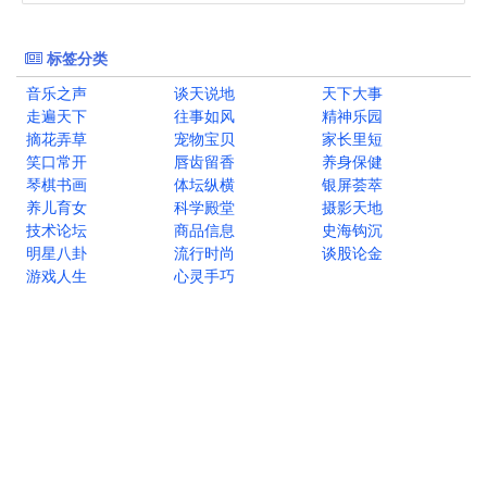
标签分类
音乐之声
谈天说地
天下大事
走遍天下
往事如风
精神乐园
摘花弄草
宠物宝贝
家长里短
笑口常开
唇齿留香
养身保健
琴棋书画
体坛纵横
银屏荟萃
养儿育女
科学殿堂
摄影天地
技术论坛
商品信息
史海钩沉
明星八卦
流行时尚
谈股论金
游戏人生
心灵手巧