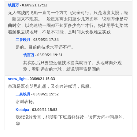
钱百万
- 03/09/21 17:12
无人驾驶的飞船一直向一个方向飞完全可行。只是速度太慢，绕
一圈回来不现实。一般星系离太阳至少几万光年，说明即使是弯
曲时空，以光速绕一圈都不知要多少光年才行。好比用手划桨驾
着舢板去绕地球，不是不可能，是时间太长很难去实践
二泉映月
- 03/09/21 17:34
是的。目前的技术水平还不行。
钱百万
- 03/09/21 19:31
其实以后只要望远镜技术提高就行了。从地球向外观
测，看到远古的地球，就说明宇宙是圆的
snow_light
- 03/09/21 15:33
泉班是既会胡思乱想，又会吟诗赋词，佩服。
二泉映月
- 03/09/21 15:52
谢谢表扬。
Kotalpa
- 03/09/21 15:53
我都没敢发言，想等到下班后好好读一读再发问些问题的。
😁