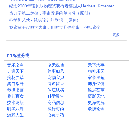
纪念2000年诺贝尔物理奖获得者德国人Herbert Kroemer
热力学第二定律，宇宙发展的单向性（原创）
科学和艺术 - 镜头设计的联想 （原创）
我这辈子没做过大事，但做过几件小事，包括这个
更多...
标签分类
音乐之声
谈天说地
天下大事
走遍天下
往事如风
精神乐园
摘花弄草
宠物宝贝
家长里短
笑口常开
唇齿留香
养身保健
琴棋书画
体坛纵横
银屏荟萃
养儿育女
科学殿堂
摄影天地
技术论坛
商品信息
史海钩沉
明星八卦
流行时尚
谈股论金
游戏人生
心灵手巧