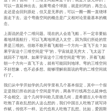
可以一直延伸出去。如果弯成个球面，就是封闭的，再怎么
走还是会回到原处，但又是无界的，可以一圈一圈一直绕球
面走下去。这个弯曲空间的概念是广义相对论里最基本的概
念。
上面说的是个二维问题。现在的人会造飞船，不一定非要贴
着地球面航行，可以飞离地球进入太空，因为我们所处的世
界是三维的。但敢不敢开着飞船朝一个方向一直飞下去？如
果宇宙这个三维空间是“平”的，宇宙就是无穷大，飞太远了
就回不了地球。如果宇宙这个三维空间是“弯”的，开着飞船
朝一个方向一直飞下去，就有可能回到地球。弯的三维空间
不好想象，也不必多想。能够理解前面说的弯的二维空间就
行了。
我们从中学开始学的几何学里有几个基本假定，其中一个假
定是我们所在的这个空间是平的，两条平行线再怎么延伸也
不会相交。这个几何学叫欧几里德几何，是希腊古人中有些
吃饱了喜欢乱想的人这么想的，我们中国古人吃饱了就写诗
作赋，传统不一样。近代也有人吃饱了乱想。比如，爱因斯