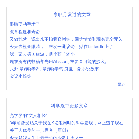
二泉映月发过的文章
眼睛要动手术了
教育程度和寿命
又做乱梦，说出来不怕看官嘲笑，因为情节和现实完全无关
今天去检查眼睛，回来发一通议论，贴在LinkedIn上了
我一家去德国旅游，两个孩子还小
现在所有的投稿都先用AI scan, 主要查可能的抄袭。
八卦 章(蒋)孝严, 章(蒋)孝慈 身世，象小说故事
杂议小馄饨
更多...
科学殿堂更多文章
光学界的“文人相轻”
3年前曾发贴关于我在K坛泡网时的科学发现，网上查了现在的评价
关于人体美的一点思考（原创）
今天是我人生中最开心的少数几天之一