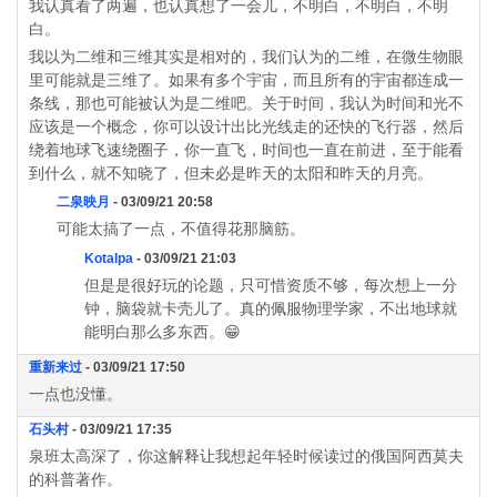
我认真看了两遍，也认真想了一会儿，不明白，不明白，不明
白。
我以为二维和三维其实是相对的，我们认为的二维，在微生物眼
里可能就是三维了。如果有多个宇宙，而且所有的宇宙都连成一
条线，那也可能被认为是二维吧。关于时间，我认为时间和光不
应该是一个概念，你可以设计出比光线走的还快的飞行器，然后
绕着地球飞速绕圈子，你一直飞，时间也一直在前进，至于能看
到什么，就不知晓了，但未必是昨天的太阳和昨天的月亮。
二泉映月
- 03/09/21 20:58
可能太搞了一点，不值得花那脑筋。
Kotalpa
- 03/09/21 21:03
但是是很好玩的论题，只可惜资质不够，每次想上一分
钟，脑袋就卡壳儿了。真的佩服物理学家，不出地球就
能明白那么多东西。😁
重新来过
- 03/09/21 17:50
一点也没懂。
石头村
- 03/09/21 17:35
泉班太高深了，你这解释让我想起年轻时候读过的俄国阿西莫夫
的科普著作。