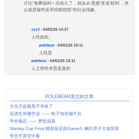
讨论“免费福利一旦给久了，就会从‘恩惠’变成‘权利’，停
止或质疑时反而招致怨恨”的社会现象。
xyz3
- 04/02/26 14:27
人性如此。
polebear
- 04/02/26 18:11
人性恶
polebear
- 04/02/26 18:11
人之初性本恶是真的
POLEBEAR发过的文章
大北方盆栽茄子丰收了
后进生补缴作业 —— 粽子包在端午后
号外猫总 —— 梦想成真
Stanley Cup Final 精彩纷呈的Game3, 枫叶弃子大放异彩
华北平原空中看