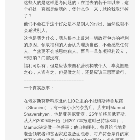
这些人的是这样思考问题的：在过去的若干年以来，这
个好处一直都是给我的，凭什么你一来，就给我取消掉
了？
他们不会在乎这个好处是不是别人的付出、当然也就不
会感激别人。
这也是我为什么，我从根本上反对一切政府包办的福利
的原因。领取福利的人会认为理所当然、不会感恩任何
人、当然更不会感恩纳税人。而且一旦某项福利设立，
想取消？门都没有。
福利可以有，但是应该来自私营机构或个人，毕竟恻隐
之心，人皆有之。但是做之前，还是应该三思而后行。
========================
一个真实故事：
在俄罗斯莫斯科东北约110公里的小城镇
斯特鲁尼诺
（Strunino）
，有一家小小的杂货店。店主叫
Mamud
Shavershyan
，他是亚美尼亚裔，25年前移居俄罗斯。
从大约2009年开始（到2017年报道时已持续
8年
），
Mamud决定做一件善事：他自掏腰包，每月给当地养
老金领取者和贫困家庭发放
面包券
。每户符合条件的家