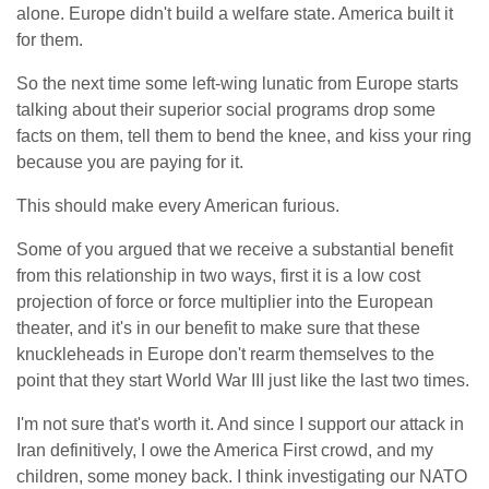
alone. Europe didn't build a welfare state. America built it
for them.
So the next time some left-wing lunatic from Europe starts
talking about their superior social programs drop some
facts on them, tell them to bend the knee, and kiss your ring
because you are paying for it.
This should make every American furious.
Some of you argued that we receive a substantial benefit
from this relationship in two ways, first it is a low cost
projection of force or force multiplier into the European
theater, and it's in our benefit to make sure that these
knuckleheads in Europe don't rearm themselves to the
point that they start World War III just like the last two times.
I'm not sure that's worth it. And since I support our attack in
Iran definitively, I owe the America First crowd, and my
children, some money back. I think investigating our NATO