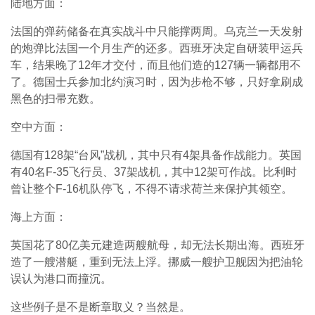
陆地方面：
法国的弹药储备在真实战斗中只能撑两周。乌克兰一天发射
的炮弹比法国一个月生产的还多。西班牙决定自研装甲运兵
车，结果晚了12年才交付，而且他们造的127辆一辆都用不
了。德国士兵参加北约演习时，因为步枪不够，只好拿刷成
黑色的扫帚充数。
空中方面：
德国有128架“台风”战机，其中只有4架具备作战能力。英国
有40名F-35飞行员、37架战机，其中12架可作战。比利时
曾让整个F-16机队停飞，不得不请求荷兰来保护其领空。
海上方面：
英国花了80亿美元建造两艘航母，却无法长期出海。西班牙
造了一艘潜艇，重到无法上浮。挪威一艘护卫舰因为把油轮
误认为港口而撞沉。
这些例子是不是断章取义？当然是。