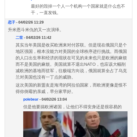
最好的毁掉一个人一个机构一个国家就是什么也不
干，一直发钱。
恋子
- 04/02/26 11:29
升米恩斗米仇的又一次演绎。
二世
- 04/02/26 11:42
其实当年美国是收买欧洲来对付苏联。但是现在俄国只是个
地区强国，根本没能力对美国的全球秩序进行挑战。而俄国
的人口出生率和经济的现状在可见的未来也只是欧洲的麻烦
而不是美国的麻烦。美国就算不退出NATO，也应该大幅削
减欧洲的基地而驻军，往极端方向说，俄国就算全占了乌克
兰对美国也没有一丁点的威胁。
这次美国的新盟友是海湾的阿拉伯国家，而欧洲更像是恨不
得你倒霉的亲戚，早分家早好。
polebear
- 04/02/26 13:04
但是他要搞欧洲诸国，让他们不得安身还是很容易的