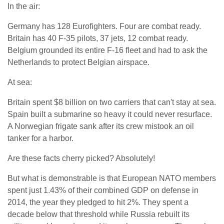
In the air:
Germany has 128 Eurofighters. Four are combat ready.
Britain has 40 F-35 pilots, 37 jets, 12 combat ready.
Belgium grounded its entire F-16 fleet and had to ask the
Netherlands to protect Belgian airspace.
At sea:
Britain spent $8 billion on two carriers that can't stay at sea.
Spain built a submarine so heavy it could never resurface.
A Norwegian frigate sank after its crew mistook an oil
tanker for a harbor.
Are these facts cherry picked? Absolutely!
But what is demonstrable is that European NATO members
spent just 1.43% of their combined GDP on defense in
2014, the year they pledged to hit 2%. They spent a
decade below that threshold while Russia rebuilt its