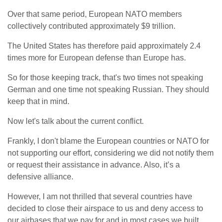
Over that same period, European NATO members
collectively contributed approximately $9 trillion.
The United States has therefore paid approximately 2.4
times more for European defense than Europe has.
So for those keeping track, that's two times not speaking
German and one time not speaking Russian. They should
keep that in mind.
Now let's talk about the current conflict.
Frankly, I don't blame the European countries or NATO for
not supporting our effort, considering we did not notify them
or request their assistance in advance. Also, it’s a
defensive alliance.
However, I am not thrilled that several countries have
decided to close their airspace to us and deny access to
our airbases that we pay for and in most cases we built.