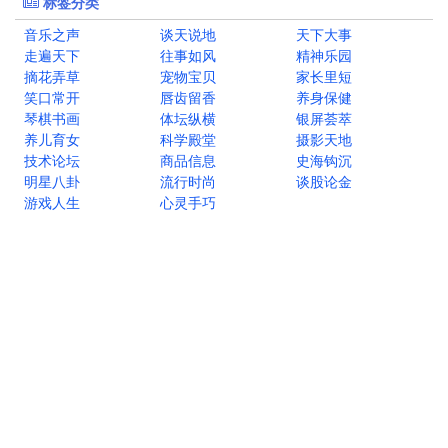
标签分类
音乐之声
谈天说地
天下大事
走遍天下
往事如风
精神乐园
摘花弄草
宠物宝贝
家长里短
笑口常开
唇齿留香
养身保健
琴棋书画
体坛纵横
银屏荟萃
养儿育女
科学殿堂
摄影天地
技术论坛
商品信息
史海钩沉
明星八卦
流行时尚
谈股论金
游戏人生
心灵手巧