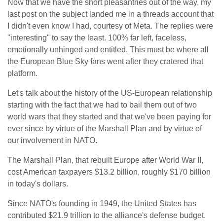
Now that we have the short pleasantries out of the way, my
last post on the subject landed me in a threads account that
I didn't even know I had, courtesy of Meta. The replies were
"interesting" to say the least. 100% far left, faceless,
emotionally unhinged and entitled. This must be where all
the European Blue Sky fans went after they cratered that
platform.
Let's talk about the history of the US-European relationship
starting with the fact that we had to bail them out of two
world wars that they started and that we've been paying for
ever since by virtue of the Marshall Plan and by virtue of
our involvement in NATO.
The Marshall Plan, that rebuilt Europe after World War II,
cost American taxpayers $13.2 billion, roughly $170 billion
in today's dollars.
Since NATO's founding in 1949, the United States has
contributed $21.9 trillion to the alliance's defense budget.