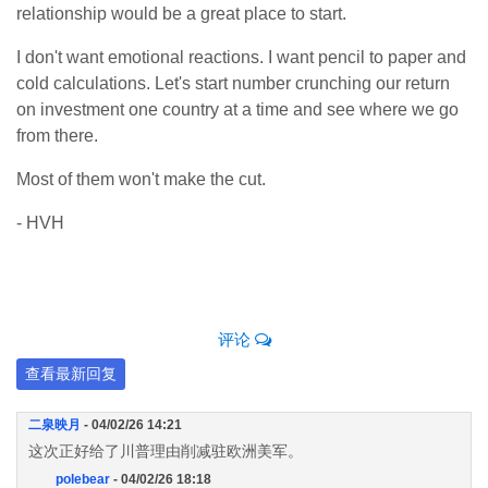
relationship would be a great place to start.
I don't want emotional reactions. I want pencil to paper and
cold calculations. Let's start number crunching our return
on investment one country at a time and see where we go
from there.
Most of them won't make the cut.
- HVH
评论
查看最新回复
二泉映月
- 04/02/26 14:21
这次正好给了川普理由削减驻欧洲美军。
polebear
- 04/02/26 18:18