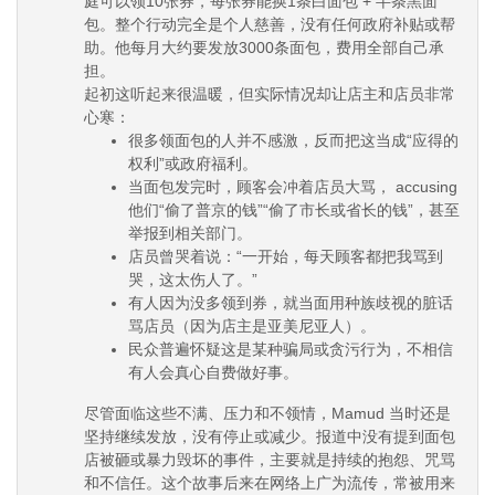
庭可以领10张券，每张券能换1条白面包 + 半条黑面
包。整个行动完全是个人慈善，没有任何政府补贴或帮
助。他每月大约要发放
3000条面包
，费用全部自己承
担。
起初这听起来很温暖，但实际情况却让店主和店员非常
心寒：
很多领面包的人
并不感激
，反而把这当成“应得的
权利”或政府福利。
当面包发完时，顾客会冲着店员大骂， accusing
他们“偷了普京的钱”“偷了市长或省长的钱”，甚至
举报到相关部门。
店员曾哭着说：“一开始，每天顾客都把我骂到
哭，这太伤人了。”
有人因为没多领到券，就当面用种族歧视的脏话
骂店员（因为店主是亚美尼亚人）。
民众普遍怀疑这是某种骗局或贪污行为，不相信
有人会真心自费做好事。
尽管面临这些不满、压力和不领情，Mamud 当时还是
坚持继续发放，没有停止或减少。报道中没有提到面包
店被砸或暴力毁坏的事件，主要就是持续的抱怨、咒骂
和不信任。
这个故事后来在网络上广为流传，常被用来