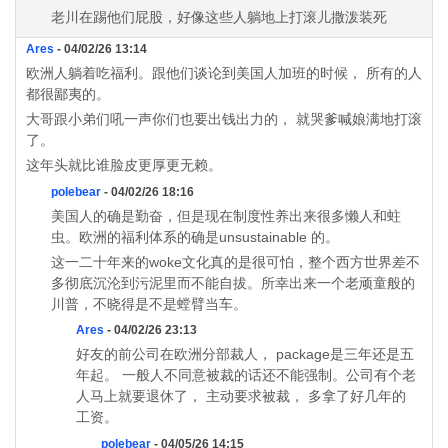
老川在踢他们屁股，好像这些人躺地上打滚儿撒泼装死
Ares
- 04/02/26 13:14
欧洲人躺着吃福利。跟他们谈论到美国人加班的时候， 所有的人
都很鄙夷的。
大哥跟小弟们吼一声你们也要出钱出力的， 就哭爹喊娘满地打滚
了。
这年头就比谁脸皮更厚更无赖。
polebear
- 04/02/26 18:16
美国人的确是勤奋，但是现在制度性养出来很多懒人和蛀
虫。欧洲的福利体系的确是unsustainable 的。
这一二十年来的woke文化真的是很可怕，整个西方世界差不
多彻底沉沦到污泥里而不能自拔。所幸出来一个老顽童般的
川普，不晓得是不是螳臂当车。
Ares
- 04/02/26 23:13
好友的前公司在欧洲分部裁人， package是三年还是五
年起。 一般人不同意被裁的话还不能强制。公司有个老
人马上就要退休了， 主动要求被裁， 多拿了好几年的
工资。
polebear
- 04/05/26 14:15