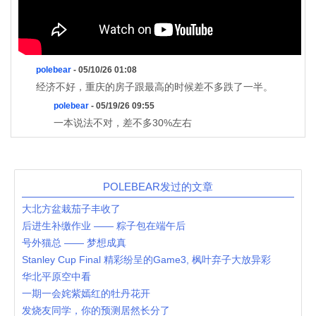
polebear
- 05/10/26 01:08
经济不好，重庆的房子跟最高的时候差不多跌了一半。
polebear
- 05/19/26 09:55
一本说法不对，差不多30%左右
POLEBEAR发过的文章
大北方盆栽茄子丰收了
后进生补缴作业 —— 粽子包在端午后
号外猫总 —— 梦想成真
Stanley Cup Final 精彩纷呈的Game3, 枫叶弃子大放异彩
华北平原空中看
一期一会姹紫嫣红的牡丹花开
发烧友同学，你的预测居然长分了