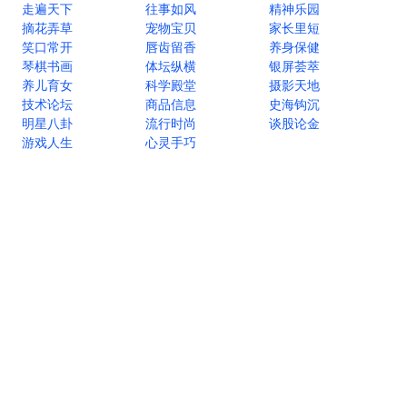
走遍天下
往事如风
精神乐园
摘花弄草
宠物宝贝
家长里短
笑口常开
唇齿留香
养身保健
琴棋书画
体坛纵横
银屏荟萃
养儿育女
科学殿堂
摄影天地
技术论坛
商品信息
史海钩沉
明星八卦
流行时尚
谈股论金
游戏人生
心灵手巧