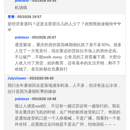
polebear
- 05/19/26 09:55
机场哦
青箐
- 05/10/26 19:57
是经济衰退吗？还是去那里玩儿的人少了？祝熊熊旅途愉快🌹🌹
🌹
polebear
- 05/10/26 20:07
通货紧缩， 重庆的房价跟高峰期相比跌了差不多30%。很多
人交了一大笔首付，现在要还的贷款比市场上的房价还高。
不让破产，不能walk away. 公务员的工资普遍下调。大部分
人收入付了房贷，娃的教育，还有基本的生活开销，剩不下
啥钱了。老百姓都在负重前行
Julyshower
- 05/10/26 09:45
我们去年暑假回去是落地浦东机场，人不多，但没有这么冷清，
估计是因为暑期旺季的缘故
polebear
- 05/10/26 19:48
慢让人感觉sad的， 不过有一趟汉莎还有一趟加行的。我在
等去重庆的飞机的时候，去广州的航班改登机口了。奇葩的
是通知改登机口是一个人挨着喊，不是广播。我看到一个老
外在转，赶紧跑过去问他是不是去广州，怕他误机～～～