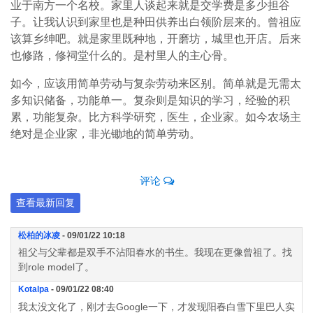
业于南方一个名校。家里人谈起来就是交学费是多少担谷
子。让我认识到家里也是种田供养出白领阶层来的。曾祖应
该算乡绅吧。就是家里既种地，开磨坊，城里也开店。后来
也修路，修祠堂什么的。是村里人的主心骨。
如今，应该用简单劳动与复杂劳动来区别。简单就是无需太
多知识储备，功能单一。复杂则是知识的学习，经验的积
累，功能复杂。比方科学研究，医生，企业家。如今农场主
绝对是企业家，非光锄地的简单劳动。
评论
查看最新回复
松柏的冰凌
- 09/01/22 10:18
祖父与父辈都是双手不沾阳春水的书生。我现在更像曾祖了。找
到role model了。
Kotalpa
- 09/01/22 08:40
我太没文化了，刚才去Google一下，才发现阳春白雪下里巴人实