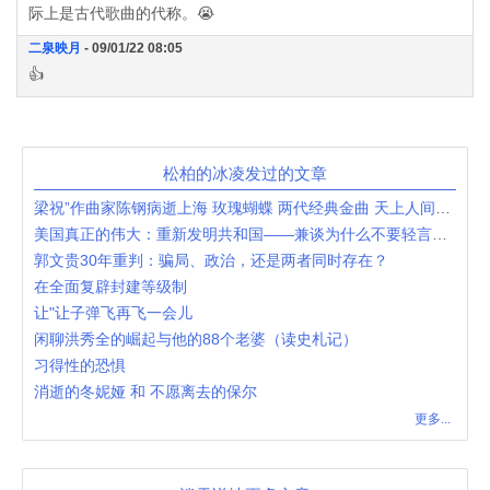
际上是古代歌曲的代称。😭
二泉映月
- 09/01/22 08:05
👍
松柏的冰凌发过的文章
梁祝”作曲家陈钢病逝上海 玫瑰蝴蝶 两代经典金曲 天上人间共圆梦
美国真正的伟大：重新发明共和国——兼谈为什么不要轻言美国衰落
郭文贵30年重判：骗局、政治，还是两者同时存在？
在全面复辟封建等级制
让"让子弹飞再飞一会儿
闲聊洪秀全的崛起与他的88个老婆（读史札记）
习得性的恐惧
消逝的冬妮娅 和 不愿离去的保尔
更多...