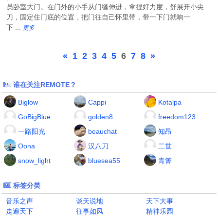
员卧室大门。在门外的小手从门缝伸进，拿捏好力度，舒展开小尖
刀，固定住门底的位置，把门往自己怀里带，带一下门就响一
下 ...
更多
«
1
2
3
4
5
6
7
8
»
谁在关注REMOTE？
Biglow
Cappi
Kotalpa
GoBigBlue
golden8
freedom123
一路阳光
beauchat
知昂
Oona
汉八刀
二世
snow_light
bluesea55
青箐
标签分类
音乐之声
谈天说地
天下大事
走遍天下
往事如风
精神乐园