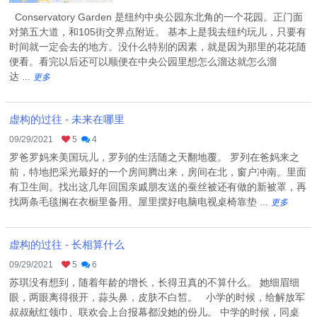
Conservatory Garden 是纽约中央公园东北角的一个花园。正门面
对第五大道，和105街交界点附近。 基本上是我去纽约玩儿，只要有
时间就一定会去的地方。没什么特别的因素，就是因为那里的花花随
便看。看完以后还可以顺便在中央公园里想怎么溜达就怎么溜
达 ...
更多
虚构的过往 - 未来在哪里
09/29/2021
5
4
罗爸罗妈来美国玩儿，罗列的生活随之天翻地覆。 罗列在爸妈来之
前，特地把采光最好的一个房间腾出来，房间在北，窗户冲南。里面
有卫生间。找出这几年回国亲戚朋友送的蚕丝被还有做的新被罩，再
找两条毛毯搁在衣橱里备用。屋里摆好电脑电视桌椅靠垫 ...
更多
虚构的过往 - 长相算什么
09/29/2021
5
6
苏琪没有想到，随着年龄的增长，长得丑真的不算什么。 她细眉细
眼，两眼离得很开，蒜头鼻，皮肤不白皙。 小学的时候，给解放军
叔叔献红领巾、联欢会上台报幕都没她的份儿。 中学的时候，同桌