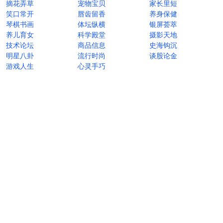
摘花弄草
宠物宝贝
家长里短
笑口常开
唇齿留香
养身保健
琴棋书画
体坛纵横
银屏荟萃
养儿育女
科学殿堂
摄影天地
技术论坛
商品信息
史海钩沉
明星八卦
流行时尚
谈股论金
游戏人生
心灵手巧