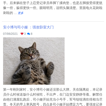
手。后来躺在垫子上忍受记录员串脚丫揉肉垫，也是左脚接受得更犹
豫一些，躲得更快一些。眼睛明亮，说明头脑清楚。里面电火花刺啦
刺啦的 ...
更多
安小博与司小娅 ：强攻卧室大门
07/06/2021
3
8
第一年刚到家时，安小博司小娅还没那么大牌。关在隔离处，本记录
员什么时候送饭什么时候吃，不出声，在门边安安静静等着。解禁任
由他们满屋乱跑后，司小娅开始充当小号手，军号哒哒滴吹得相当尽
责。冬天的早上寒风怒号，四点多司小娅开始攒足力气，要强攻记录