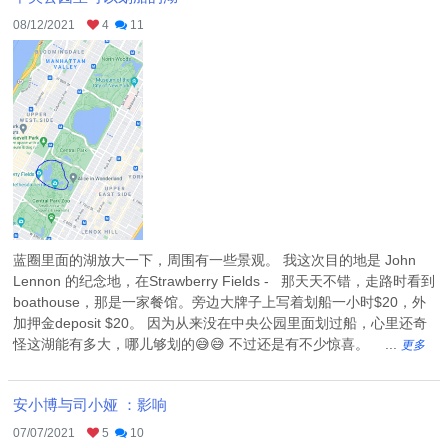
08/12/2021
4
11
蓝圈里面的湖放大一下，周围有一些景观。 我这次目的地是 John
Lennon 的纪念地，在Strawberry Fields - 那天天不错，走路时看到
boathouse，那是一家餐馆。旁边大牌子上写着划船一小时$20，外
加押金deposit $20。 因为从来没在中央公园里面划过船，心里还奇
怪这湖能有多大，哪儿够划的😅😅 不过还是有不少惊喜。 ...
更多
安小博与司小娅 ：影响
07/07/2021
5
10