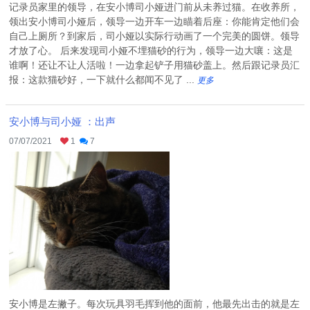
记录员家里的领导，在安小博司小娅进门前从未养过猫。在收养所，
领出安小博司小娅后，领导一边开车一边瞄着后座：你能肯定他们会
自己上厕所？到家后，司小娅以实际行动画了一个完美的圆饼。领导
才放了心。 后来发现司小娅不埋猫砂的行为，领导一边大嚷：这是
谁啊！还让不让人活啦！一边拿起铲子用猫砂盖上。然后跟记录员汇
报：这款猫砂好，一下就什么都闻不见了 ...
更多
安小博与司小娅 ：出声
07/07/2021
1
7
安小博是左撇子。每次玩具羽毛挥到他的面前，他最先出击的就是左