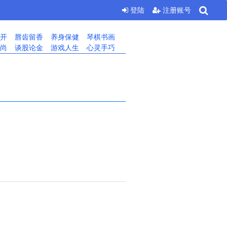
登陆
注册账号
开
唇齿留香
养身保健
琴棋书画
尚
谈股论金
游戏人生
心灵手巧