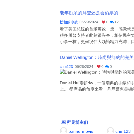
老年痴呆的拜登还是会偷票的
松柏的冰凌
06/29/2024
0
12
看了美国总统的首场辩论，第一感觉就
很多川普支持者此刻很兴奋，相信民主
小事一桩，更何况伟大领袖精力充沛，口
Daniel Wellington：時尚與簡約的完
chm123
06/28/2024
0
0
Daniel Hui靈頓dw，一個瑞典
上。 從產品的角度來看，丹尼爾惠靈頓的d
拜见博主们
bannermovie
chm123