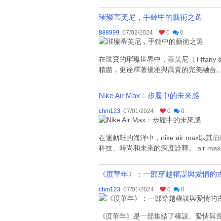
璀璨蒂芙尼，手鏈中的藝術之選
888999
07/02/2024
0
0
在珠寶的璀璨世界中，蒂芙尼（Tiffa
精髓，更诠釋著優雅與高貴的完美融合。 壹、
Nike Air Max：步履中的未來感
chm123
07/01/2024
0
0
在運動鞋的海洋中，nike air m
科技、時尚和未來的深度詮釋。 air m
《度華年》：一部穿越權謀與愛情的
chm123
07/01/2024
0
0
《度華年》是一部集結了權謀、愛情與穿