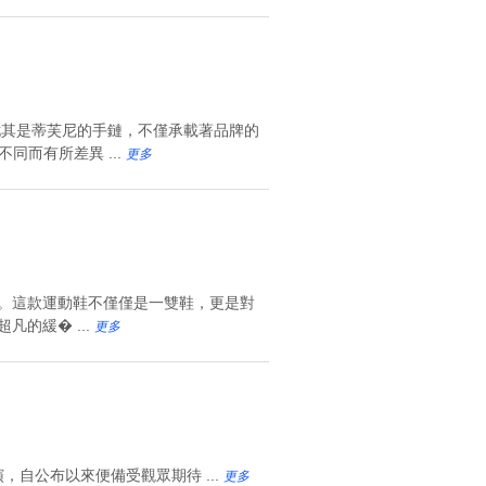
。尤其是蒂芙尼的手鏈，不僅承載著品牌的
不同而有所差異 ...
更多
潮流。這款運動鞋不僅僅是一雙鞋，更是對
凡的緩� ...
更多
自公布以來便備受觀眾期待 ...
更多