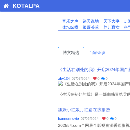
KOTALPA
音乐之声
谈天说地
天下大事
走
体坛纵横
银屏荟萃
养儿育女
科
博文精选
百家杂谈
《生活在别处的我》开启2024年国产
abv134
07/07/2024
0
0
《生活在别处的我》是一部由韩青执导的2
狐妖小红娘月红篇在线播放
bannermovie
07/06/2024
0
0
202554.com全网最全影视资源香蕉影视