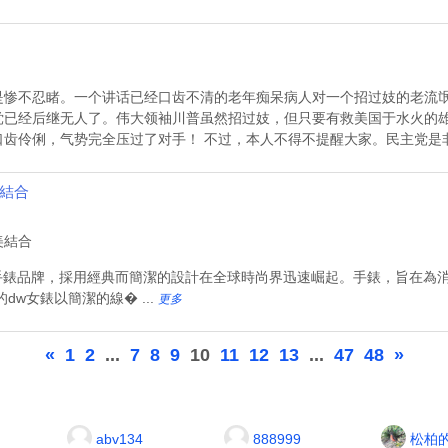
是惨不忍睹。一个讲话已经口齿不清的老年痴呆病人对一个招过妓的老流
党已经后继无人了。伟大领袖川普虽然招过妓，但只要有救美国于水火的
齿伶俐，气势完全压过了对手！ 不过，本人不得不提醒大家。民主党是非常
美結合
的手錶和手錶品牌，採用經典而簡潔的設計在全球時尚界迅速崛起。手錶，旨在
w女錶以簡潔的線� ...
更多
«
1
2
...
7
8
9
10
11
12
13
...
47
48
»
abv134
888999
松柏