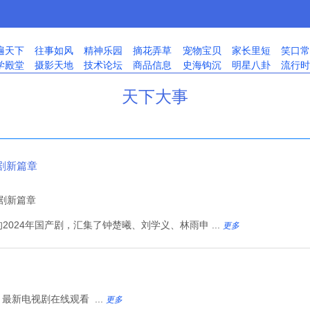
遍天下
往事如风
精神乐园
摘花弄草
宠物宝贝
家长里短
笑口常
学殿堂
摄影天地
技术论坛
商品信息
史海钩沉
明星八卦
流行时
天下大事
剧新篇章
024年国产剧，汇集了钟楚曦、刘学义、林雨申 ...
更多
 最新电视剧在线观看 ...
更多