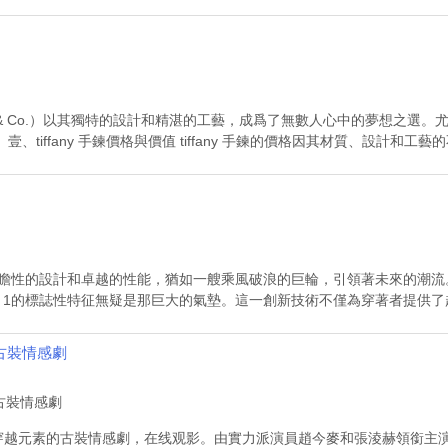
ny & Co.）以其獨特的設計和精湛的工藝，成爲了無數人心中的夢想之選
tiffany 手鍊價格與價值 tiffany 手鍊的價格因其材質、設計和工藝的
ax以其前瞻性的設計和卓越的性能，猶如一艘乘風破浪的巨輪，引領著未來的
ax 1的標誌性特征無疑是那巨大的氣墊。這一創新技術不僅為穿著者提供了超
古裝情感劇
越元素的古裝情感劇，在线观影。由實力派演員趙今麥和張淩赫領銜主演，