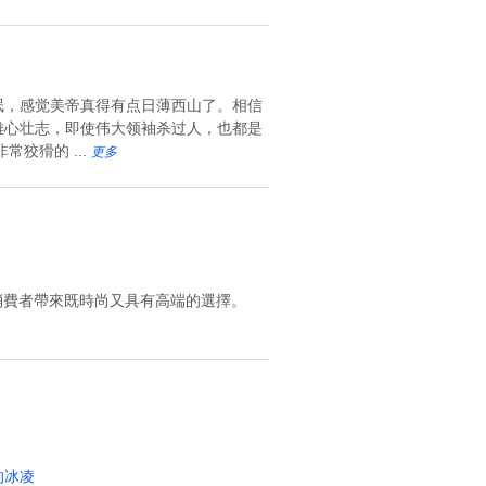
氓，感觉美帝真得有点日薄西山了。相信
雄心壮志，即使伟大领袖杀过人，也都是
狡猾的 ...
更多
為消費者帶來既時尚又具有高端的選擇。
的冰凌