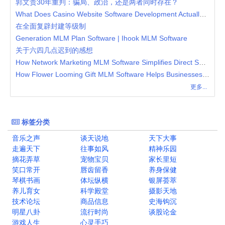
郭文贵30年重判：骗局、政治，还是两者同时存在？
What Does Casino Website Software Development Actually Involve?
在全面复辟封建等级制
Generation MLM Plan Software | Ihook MLM Software
关于六四几点迟到的感想
How Network Marketing MLM Software Simplifies Direct Selling Operations
How Flower Looming Gift MLM Software Helps Businesses Streamline Gift-Based Network Marketing
更多...
标签分类
音乐之声
谈天说地
天下大事
走遍天下
往事如风
精神乐园
摘花弄草
宠物宝贝
家长里短
笑口常开
唇齿留香
养身保健
琴棋书画
体坛纵横
银屏荟萃
养儿育女
科学殿堂
摄影天地
技术论坛
商品信息
史海钩沉
明星八卦
流行时尚
谈股论金
游戏人生
心灵手巧