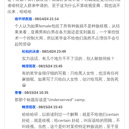
者啥特定人群来申请的。至于这为什么不算歧视亚裔，我也说不
出来，哈哈哈
南半球夜猫
- 08/14/24 21:14
个人认为如果female包括了所有种族就不是种族歧视，从结
果来看，亚裔男和白男在各方面还是笑到最后，一个掌控技
术一个控制大局，所以奖学金不给他们虽然不占理但不会引
起民愤😃
松柏的冰凌
- 08/14/24 23:49
实力说话。有几个地方干不了活的，别人耐烦伺候？
蜂滑雨夜
- 08/15/24 15:45
有的奖学金很仔细的写着：只给黑人女性，也没有任何
麻烦呢。如果写了只给白人女性，估计给骂死，加告死
😀
青箐
- 08/15/24 10:35
那那个标题应该是“Underserved" camp.
蜂滑雨夜
- 08/15/24 15:43
哈哈哈🤣，以前读到过一个解释：就是不给他们certain
好处，就是歧视；给certain 好处，叫应该给的照顾，不
叫歧视。当然，这个是针对某些特定种族说的，至于亚