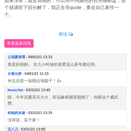
如果没有，愿意花钱的，可以用不同颜色的石头铺棋盘，那
个就请听下回分解了，我正在等quote，要在自己家作一
个。
评论
查看最新回复
公说婆有理
- 04/01/21 13:33
真是好妈妈。 女儿小时候的喜爱这么多年都记得。
云卷云舒
- 04/01/21 11:15
米总还是一如既往地能干！👍
beauchat
- 03/31/21 13:45
哇，今年后翼弃兵大火，听说象棋都卖脱销了，你家这个威武，
赞。
松柏的冰凌
- 03/31/21 13:35
没得说，实干家！
汉八刀
- 03/31/21 13:00