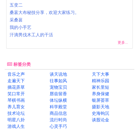
五变二
桑葚大布秘技分享，欢迎大家练习。
采桑葚
我的小手艺
汗滴男伐木工人的干活
更多...
标签分类
音乐之声
谈天说地
天下大事
走遍天下
往事如风
精神乐园
摘花弄草
宠物宝贝
家长里短
笑口常开
唇齿留香
养身保健
琴棋书画
体坛纵横
银屏荟萃
养儿育女
科学殿堂
摄影天地
技术论坛
商品信息
史海钩沉
明星八卦
流行时尚
谈股论金
游戏人生
心灵手巧