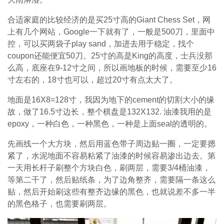
合适家庭的比较经济的是买25寸高的Giant Chess Set，网
上有几个网站，Google一下就有了，一般是500刀，里面中
控，可以买两袋子play sand，加进去用于稳定，找个
coupon还能便宜50刀。25寸的高是King的高度，士兵没那
么高，底座在9-12寸之间，所以画地板的时候，需要至少16
寸左右的，18寸也可以，超过20寸有点太大了。
地面是16X8=128寸，我因为地下的cement的切割大小的缘
故，做了16.5寸边长，整个棋盘是132X132. 油漆我用的是
epoxy，一种白色，一种黑色，一种是上面seal的透明的。
先画线一个大方块，然后用蓝色带子周边贴一圈，一定要摁
紧了，水泥地面不容易粘紧了油漆的时候容易渗出边去。第
一天用长杆子刷整个方块白色，刷两层，需要3/4桶油漆，
等第二干了，然后贴纸条，为了边角整齐，需要隔一条这么
贴，然后开始刷这些有整齐边缘的黑色，也就说差不多一半
的黑色格子，也需要刷两层。