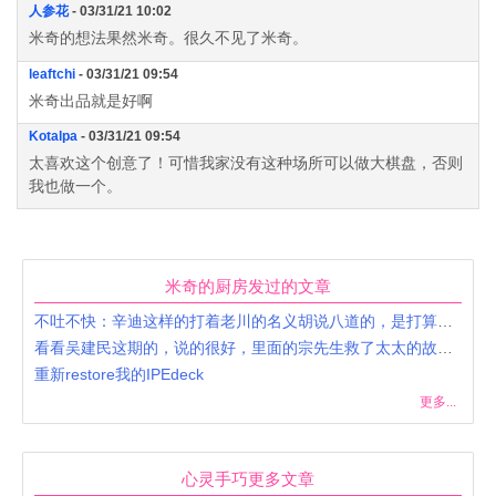
人参花
- 03/31/21 10:02
米奇的想法果然米奇。很久不见了米奇。
leaftchi
- 03/31/21 09:54
米奇出品就是好啊
Kotalpa
- 03/31/21 09:54
太喜欢这个创意了！可惜我家没有这种场所可以做大棋盘，否则
我也做一个。
米奇的厨房发过的文章
不吐不快：辛迪这样的打着老川的名义胡说八道的，是打算搞死保守主义吗？
看看吴建民这期的，说的很好，里面的宗先生救了太太的故事很感人，人还是要自救啊，特别是在中国
重新restore我的IPEdeck
更多...
心灵手巧更多文章