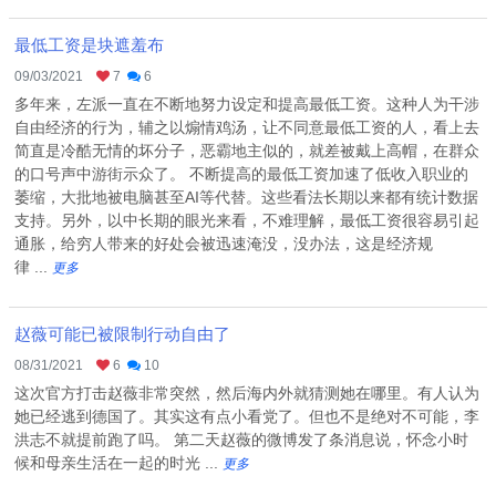
最低工资是块遮羞布
09/03/2021
7
6
多年来，左派一直在不断地努力设定和提高最低工资。这种人为干涉
自由经济的行为，辅之以煽情鸡汤，让不同意最低工资的人，看上去
简直是冷酷无情的坏分子，恶霸地主似的，就差被戴上高帽，在群众
的口号声中游街示众了。 不断提高的最低工资加速了低收入职业的
萎缩，大批地被电脑甚至AI等代替。这些看法长期以来都有统计数据
支持。另外，以中长期的眼光来看，不难理解，最低工资很容易引起
通胀，给穷人带来的好处会被迅速淹没，没办法，这是经济规
律 ...
更多
赵薇可能已被限制行动自由了
08/31/2021
6
10
这次官方打击赵薇非常突然，然后海内外就猜测她在哪里。有人认为
她已经逃到德国了。其实这有点小看党了。但也不是绝对不可能，李
洪志不就提前跑了吗。 第二天赵薇的微博发了条消息说，怀念小时
候和母亲生活在一起的时光 ...
更多