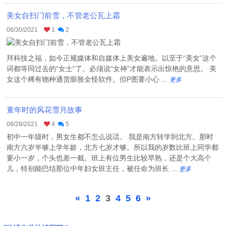
美女自扫门前雪，不管老公瓦上霜
08/30/2021
1
2
拜科技之福，如今正规媒体和自媒体上美女遍地。以至于“美女”这个
词都等同过去的“女士”了。必须说“女神”才能表示出惊艳的意思。 美
女这个稀有物种通货膨胀全怪软件。但P图要小心 ...
更多
童年时的风花雪月故事
08/28/2021
4
5
初中一年级时，男女生都不怎么说话。 我是南方转学到北方。那时
南方六岁半够上学年龄，北方七岁才够。所以我的岁数比班上同学都
要小一岁，个头也差一截。班上有位男生比较早熟，还是个大高个
儿，特别能巴结那位中年妇女班主任，被任命为班长 ...
更多
«
1
2
3
4
5
6
»