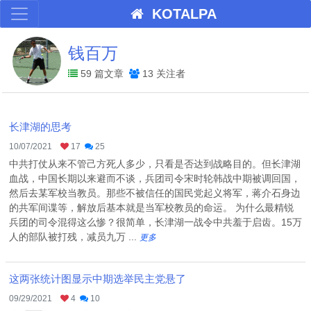
KOTALPA
钱百万
59 篇文章
13 关注者
长津湖的思考
10/07/2021
17
25
中共打仗从来不管己方死人多少，只看是否达到战略目的。但长津湖
血战，中国长期以来避而不谈，兵团司令宋时轮韩战中期被调回国，
然后去某军校当教员。那些不被信任的国民党起义将军，蒋介石身边
的共军间谍等，解放后基本就是当军校教员的命运。 为什么最精锐
兵团的司令混得这么惨？很简单，长津湖一战令中共羞于启齿。15万
人的部队被打残，减员九万 ...
更多
这两张统计图显示中期选举民主党悬了
09/29/2021
4
10