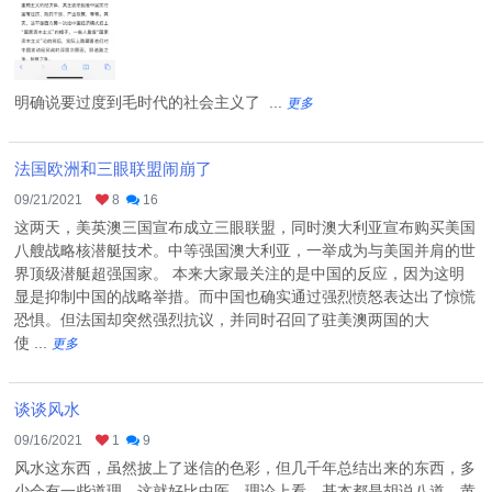
明确说要过度到毛时代的社会主义了 ...
更多
法国欧洲和三眼联盟闹崩了
09/21/2021
8
16
这两天，美英澳三国宣布成立三眼联盟，同时澳大利亚宣布购买美国
八艘战略核潜艇技术。中等强国澳大利亚，一举成为与美国并肩的世
界顶级潜艇超强国家。 本来大家最关注的是中国的反应，因为这明
显是抑制中国的战略举措。而中国也确实通过强烈愤怒表达出了惊慌
恐惧。但法国却突然强烈抗议，并同时召回了驻美澳两国的大
使 ...
更多
谈谈风水
09/16/2021
1
9
风水这东西，虽然披上了迷信的色彩，但几千年总结出来的东西，多
少会有一些道理。这就好比中医，理论上看，基本都是胡说八道。黄