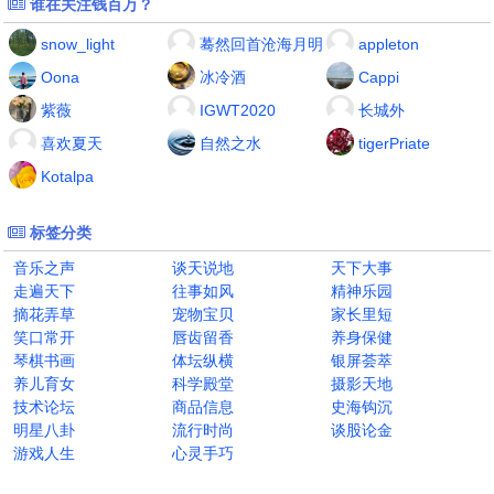
谁在关注钱百万？
snow_light
蓦然回首沧海月明
appleton
Oona
冰冷酒
Cappi
紫薇
IGWT2020
长城外
喜欢夏天
自然之水
tigerPriate
Kotalpa
标签分类
音乐之声
谈天说地
天下大事
走遍天下
往事如风
精神乐园
摘花弄草
宠物宝贝
家长里短
笑口常开
唇齿留香
养身保健
琴棋书画
体坛纵横
银屏荟萃
养儿育女
科学殿堂
摄影天地
技术论坛
商品信息
史海钩沉
明星八卦
流行时尚
谈股论金
游戏人生
心灵手巧