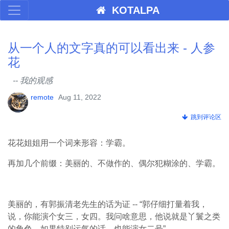
KOTALPA
从一个人的文字真的可以看出来 - 人参
花
-- 我的观感
remote
Aug 11, 2022
跳到评论区
花花姐姐用一个词来形容：学霸。
再加几个前缀：美丽的、不做作的、偶尔犯糊涂的、学霸。
美丽的，有郭振清老先生的话为证 -- “郭仔细打量着我，
说，你能演个女三，女四。我问啥意思，他说就是丫鬟之类
的角色，如果特别运气的话，也能演女二号”