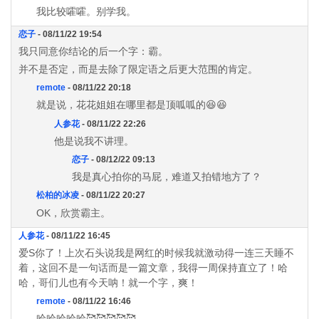
我比较嚯嚯。别学我。
恋子
- 08/11/22 19:54
我只同意你结论的后一个字：霸。
并不是否定，而是去除了限定语之后更大范围的肯定。
remote
- 08/11/22 20:18
就是说，花花姐姐在哪里都是顶呱呱的😆😆
人参花
- 08/11/22 22:26
他是说我不讲理。
恋子
- 08/12/22 09:13
我是真心拍你的马屁，难道又拍错地方了？
松柏的冰凌
- 08/11/22 20:27
OK，欣赏霸主。
人参花
- 08/11/22 16:45
爱S你了！上次石头说我是网红的时候我就激动得一连三天睡不
着，这回不是一句话而是一篇文章，我得一周保持直立了！哈
哈，哥们儿也有今天呐！就一个字，爽！
remote
- 08/11/22 16:46
哈哈哈哈哈🥰🥰🥰🥰🥰