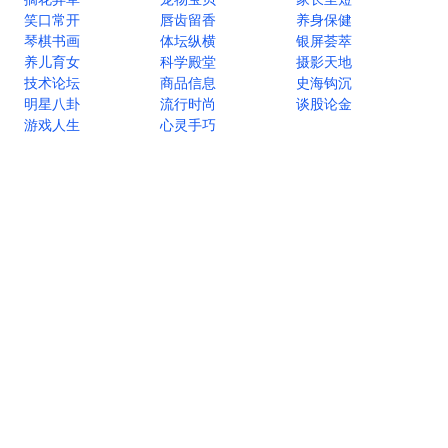
笑口常开
唇齿留香
养身保健
琴棋书画
体坛纵横
银屏荟萃
养儿育女
科学殿堂
摄影天地
技术论坛
商品信息
史海钩沉
明星八卦
流行时尚
谈股论金
游戏人生
心灵手巧