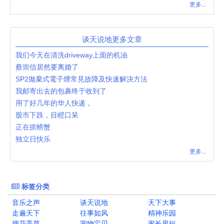
更多...
谈天说地更多文章
我们今天在清洗driveway上面的机油
蔡崇信居然要离婚了
SP2拋棄式電子煙常見故障及快速解決方法
我邮寄出去的包裹终于收到了
用了好几年的华人快递，
股市下跌，目瞪口呆
正在抓螃蟹
独立日快乐
更多...
标签分类
音乐之声
谈天说地
天下大事
走遍天下
往事如风
精神乐园
摘花弄草
宠物宝贝
家长里短