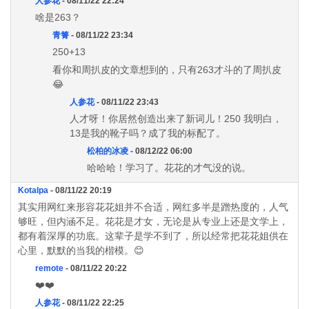
人参花
- 08/11/22 22:24
啥是263？
青箐
- 08/11/22 23:34
250+13
看你和周扒皮的文章想到的，只有263才斗的了周扒皮
😂
人参花
- 08/11/22 23:43
人才呀！你居然创造出来了新词儿！250 我明白，
13是我的靴子吗？成了我的标配了。
松柏的冰凌
- 08/12/22 06:00
哈哈哈！学习了。花花的才气没的说。
Kotalpa
- 08/11/22 20:19
其实用网红来形容花花姐并不合适，网红多半是蹭热度的，人气
够旺，但内涵不足。花花是才女，无论是从专业上还是文学上，
都有着深厚的功底。这辈子是学不到了，所以经常把花花姐供在
心里，默默的当我的楷模。😊
remote
- 08/11/22 20:22
❤️❤️
人参花
- 08/11/22 22:25