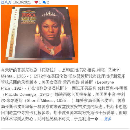
汉八刀
10/10/2021
1
2
今天听的普契尼歌剧《托斯拉》，是印度指挥家 祖宾·梅塔（Zubin
Mehta，1936 - ）1972年在英国伦敦 沃尔瑟姆斯托市政厅指挥新爱乐
管弦乐团的录音版本，美国女高音 蕾昂泰茵·普莱斯（Leontyne
Price，1927 - ）饰演歌剧演员托斯卡，西班牙男高音 普拉西多·多明哥
（Placido Domingo，1941-）饰演画家卡瓦拉多希，美国男中音 舍利
尔·米尔恩斯（Sherrill Milnes，1935 – ）饰警察局长斯卡皮亚。 警察
局长斯卡皮亚率领一群警察前来教堂搜索安吉罗提的踪迹，托斯卡忽然
回到教堂中寻找卡瓦拉多希。斯卡皮亚原本就对托斯卡十分爱慕，但却
始终不得美人芳心，此时他见机不可失，于是利用一� ...
更多