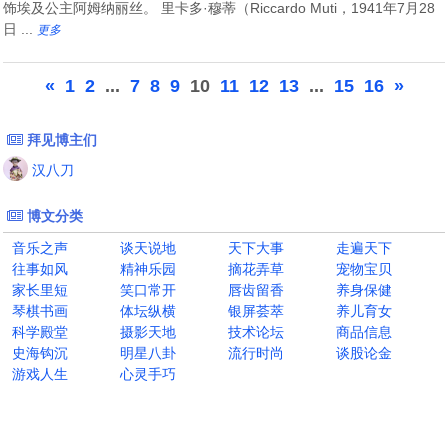
饰埃及公主阿姆纳丽丝。 里卡多·穆蒂（Riccardo Muti，1941年7月28
日 ...
更多
«
1
2
...
7
8
9
10
11
12
13
...
15
16
»
拜见博主们
汉八刀
博文分类
音乐之声
谈天说地
天下大事
走遍天下
往事如风
精神乐园
摘花弄草
宠物宝贝
家长里短
笑口常开
唇齿留香
养身保健
琴棋书画
体坛纵横
银屏荟萃
养儿育女
科学殿堂
摄影天地
技术论坛
商品信息
史海钩沉
明星八卦
流行时尚
谈股论金
游戏人生
心灵手巧