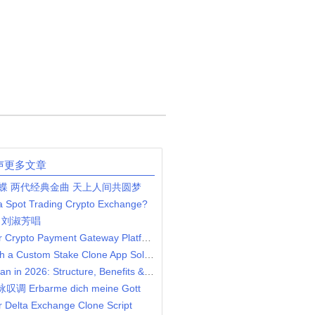
声更多文章
蝶 两代经典金曲 天上人间共圆梦
 a Spot Trading Crypto Exchange?
，刘淑芳唱
Step By Step Guide To Build Your Crypto Payment Gateway Platform
Scale Your iGaming Business with a Custom Stake Clone App Solution
Uni-Level MLM Compensation Plan in 2026: Structure, Benefits & Strategy
叹调 Erbarme dich meine Gott
r Delta Exchange Clone Script