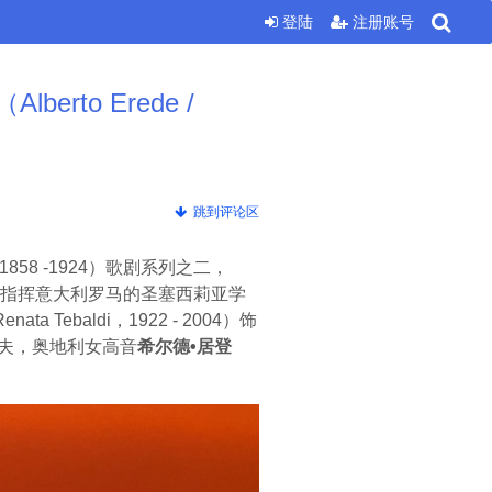
登陆
注册账号
rto Erede /
跳到评论区
i，1858 -1924）歌剧系列之二，
- 2001）指挥意大利罗马的圣塞西莉亚学
enata Tebaldi，1922 - 2004）饰
诗人鲁道夫，奥地利女高音
希尔德•居登