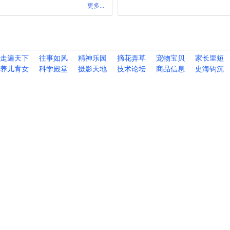
更多...
走遍天下
往事如风
精神乐园
摘花弄草
宠物宝贝
家长里短
养儿育女
科学殿堂
摄影天地
技术论坛
商品信息
史海钩沉