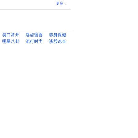
更多...
笑口常开
唇齿留香
养身保健
明星八卦
流行时尚
谈股论金