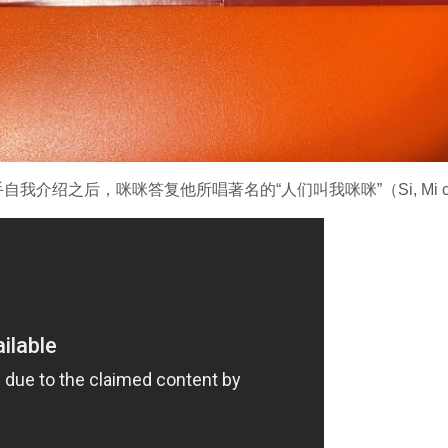
绍之后，咪咪答复他所唱著名的“人们叫我咪咪”（Si, Mi chia