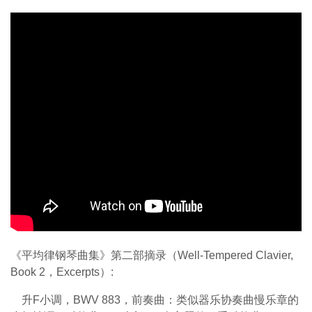
《平均律钢琴曲集》第二部摘录（Well-Tempered Clavier,
Book 2，Excerpts）:
升F小调，BWV 883，前奏曲：类似器乐协奏曲慢乐章的