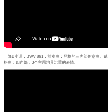
降B小调，BWV 891，前奏曲：严格的三声部创意曲。赋
格曲：四声部，3个主题均具沉重的表情。