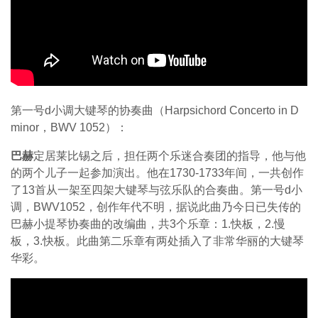
第一号d小调大键琴的协奏曲（Harpsichord Concerto in D
minor，BWV 1052）：
巴赫
定居莱比锡之后，担任两个乐迷合奏团的指导，他与他
的两个儿子一起参加演出。他在1730-1733年间，一共创作
了13首从一架至四架大键琴与弦乐队的合奏曲。第一号d小
调，BWV1052，创作年代不明，据说此曲乃今日已失传的
巴赫小提琴协奏曲的改编曲，共3个乐章：1.快板，2.慢
板，3.快板。此曲第二乐章有两处插入了非常华丽的大键琴
华彩。