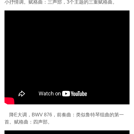
小抒情调。赋格曲：三声部，3个主题的三重赋格曲。
降E大调，BWV 876，前奏曲：类似鲁特琴组曲的第一
首。赋格曲：四声部。