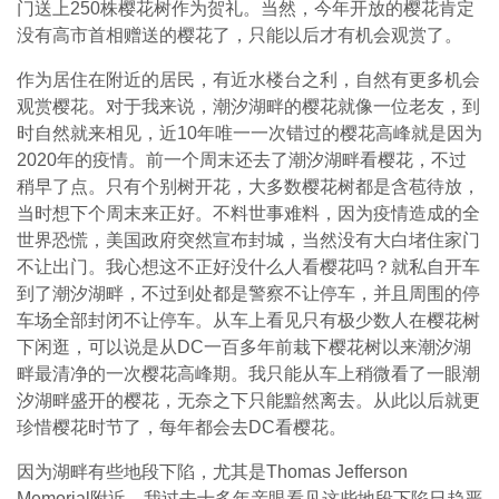
门送上250株樱花树作为贺礼。当然，今年开放的樱花肯定
没有高市首相赠送的樱花了，只能以后才有机会观赏了。
作为居住在附近的居民，有近水楼台之利，自然有更多机会
观赏樱花。对于我来说，潮汐湖畔的樱花就像一位老友，到
时自然就来相见，近10年唯一一次错过的樱花高峰就是因为
2020年的疫情。前一个周末还去了潮汐湖畔看樱花，不过
稍早了点。只有个别树开花，大多数樱花树都是含苞待放，
当时想下个周末来正好。不料世事难料，因为疫情造成的全
世界恐慌，美国政府突然宣布封城，当然没有大白堵住家门
不让出门。我心想这不正好没什么人看樱花吗？就私自开车
到了潮汐湖畔，不过到处都是警察不让停车，并且周围的停
车场全部封闭不让停车。从车上看见只有极少数人在樱花树
下闲逛，可以说是从DC一百多年前栽下樱花树以来潮汐湖
畔最清净的一次樱花高峰期。我只能从车上稍微看了一眼潮
汐湖畔盛开的樱花，无奈之下只能黯然离去。从此以后就更
珍惜樱花时节了，每年都会去DC看樱花。
因为湖畔有些地段下陷，尤其是Thomas Jefferson
Memorial附近。我过去十多年亲眼看见这些地段下陷日趋严