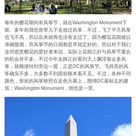
每年的樱花期间有风筝节，就在Washington Monument下
面。多年前我也曾带儿子去放过风筝，不过，飞了半天风筝
也飞不高，所以后来就再也没有去过了。因为樱花花期难以
准确预测，而风筝节的日期都是早就定好的。所以对于我们
这些观赏樱花的爱好者来说，实际上花期正好与风筝节重合
的机会并不多。不过今年走路正好看到天上飘浮着众多风
筝，就顺便转到旁边一观，正是DC的风筝节。飞得高的风
筝确实不多，大多数不到跟前根本看不见。不过，各种不同
颜色，形状的风筝映照在蓝色天幕上，围绕DC最标志的建
筑：Washington Monument，倒也是一景。