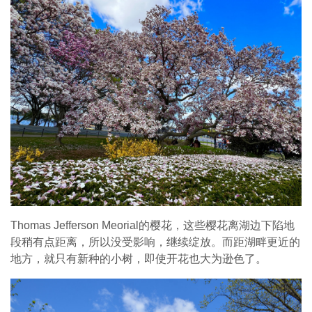
Thomas Jefferson Meorial的樱花，这些樱花离湖边下陷地
段稍有点距离，所以没受影响，继续绽放。而距湖畔更近的
地方，就只有新种的小树，即使开花也大为逊色了。