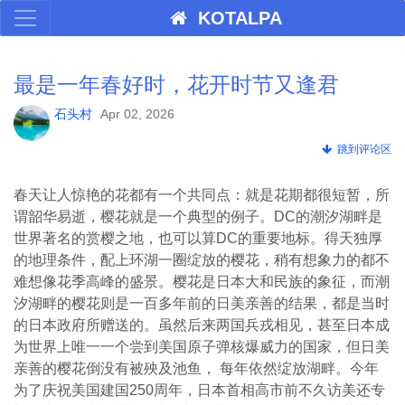
KOTALPA
最是一年春好时，花开时节又逢君
石头村
Apr 02, 2026
跳到评论区
春天让人惊艳的花都有一个共同点：就是花期都很短暂，所
谓韶华易逝，樱花就是一个典型的例子。DC的潮汐湖畔是
世界著名的赏樱之地，也可以算DC的重要地标。得天独厚
的地理条件，配上环湖一圈绽放的樱花，稍有想象力的都不
难想像花季高峰的盛景。樱花是日本大和民族的象征，而潮
汐湖畔的樱花则是一百多年前的日美亲善的结果，都是当时
的日本政府所赠送的。虽然后来两国兵戎相见，甚至日本成
为世界上唯一一个尝到美国原子弹核爆威力的国家，但日美
亲善的樱花倒没有被殃及池鱼， 每年依然绽放湖畔。今年
为了庆祝美国建国250周年，日本首相高市前不久访美还专