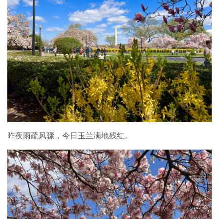
昨夜雨疏风骤，今日玉兰满地残红。