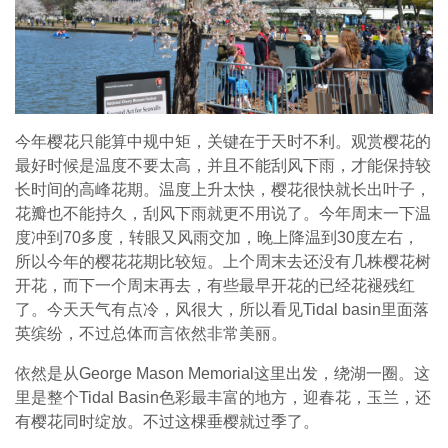
今年樱花只能算中规中矩，关键在于天时不利。观赏樱花的
最好时候是温度不要太高，并且不能刮风下雨，才能保持较
长时间的高峰花期。温度上升太快，樱花很快就长出叶子，
花瓣也不能持久，刮风下雨就更不用说了。今年周末一下温
度冲到70多度，转眼又风雨交加，晚上降温到30度左右，
所以今年的樱花花期比较短。上个周末去还没有几株樱花树
开花，而下一个周末再去，有些最早开花的已经花褪残红
了。今天天气有点冷，风很大，所以看见Tidal basin里面落
英缤纷，不过总体而言依然非常美丽。
依然是从George Mason Memorial这里出发，绕湖一圈。这
里是整个Tidal Basin色彩最丰富的地方，迎春花，玉兰，还
有樱花同时绽放。不过这棵垂樱就过季了。