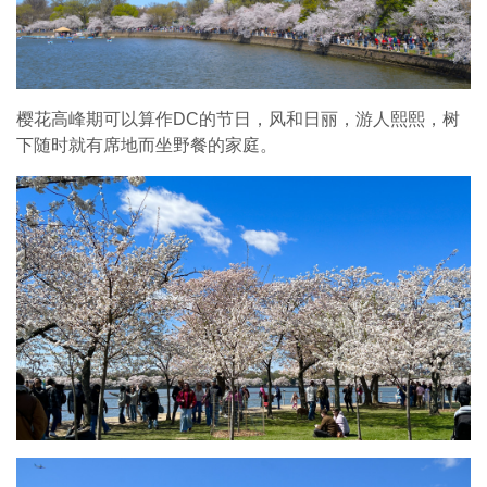
樱花高峰期可以算作DC的节日，风和日丽，游人熙熙，树
下随时就有席地而坐野餐的家庭。