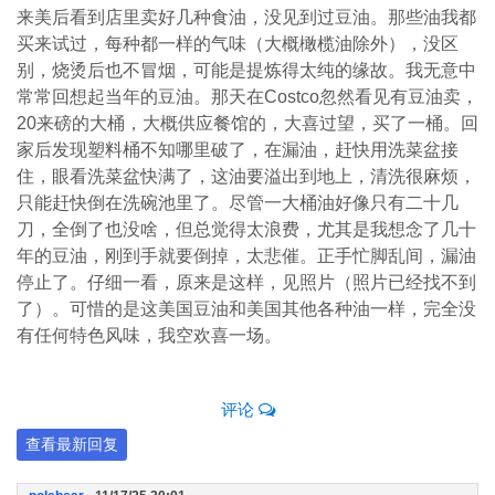
来美后看到店里卖好几种食油，没见到过豆油。那些油我都
买来试过，每种都一样的气味（大概橄榄油除外），没区
别，烧烫后也不冒烟，可能是提炼得太纯的缘故。我无意中
常常回想起当年的豆油。那天在Costco忽然看见有豆油卖，
20来磅的大桶，大概供应餐馆的，大喜过望，买了一桶。回
家后发现塑料桶不知哪里破了，在漏油，赶快用洗菜盆接
住，眼看洗菜盆快满了，这油要溢出到地上，清洗很麻烦，
只能赶快倒在洗碗池里了。尽管一大桶油好像只有二十几
刀，全倒了也没啥，但总觉得太浪费，尤其是我想念了几十
年的豆油，刚到手就要倒掉，太悲催。正手忙脚乱间，漏油
停止了。仔细一看，原来是这样，见照片（照片已经找不到
了）。可惜的是这美国豆油和美国其他各种油一样，完全没
有任何特色风味，我空欢喜一场。
评论
查看最新回复