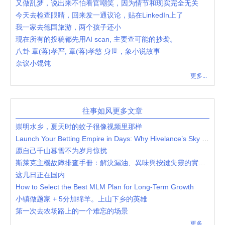
又做乱梦，说出来不怕看官嘲笑，因为情节和现实完全无关
今天去检查眼睛，回来发一通议论，贴在LinkedIn上了
我一家去德国旅游，两个孩子还小
现在所有的投稿都先用AI scan, 主要查可能的抄袭。
八卦 章(蒋)孝严, 章(蒋)孝慈 身世，象小说故事
杂议小馄饨
更多...
往事如风更多文章
崇明水乡，夏天时的蚊子很像视频里那样
Launch Your Betting Empire in Days: Why Hivelance’s Sky Exchange Clone Script is the Ultimate Low-Cost, High-Return Solution
愿自己千山暮雪不为岁月惊扰
斯萊克主機故障排查手冊：解決漏油、異味與按鍵失靈的實用技巧
这几日正在国内
How to Select the Best MLM Plan for Long-Term Growth
小镇做题家 + 5分加绵羊。上山下乡的英雄
第一次去农场路上的一个难忘的场景
更多...