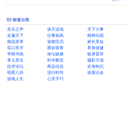
标签分类
音乐之声
谈天说地
天下大事
走遍天下
往事如风
精神乐园
摘花弄草
宠物宝贝
家长里短
笑口常开
唇齿留香
养身保健
琴棋书画
体坛纵横
银屏荟萃
养儿育女
科学殿堂
摄影天地
技术论坛
商品信息
史海钩沉
明星八卦
流行时尚
谈股论金
游戏人生
心灵手巧