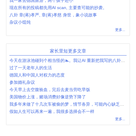
我一家去德国旅游，两个孩子还小
现在所有的投稿都先用AI scan, 主要查可能的抄袭。
八卦 章(蒋)孝严, 章(蒋)孝慈 身世，象小说故事
杂议小馄饨
更多...
家长里短更多文章
今天在游泳池碰到个相当怪的🏊。我让AI 重新把我写的八卦了一下。
过了一天老年人的生活
德国人和中国人对权力的态度
参加婚礼杂议
今天早上去空腹验血，完后去麦当劳吃早饭
美国物价上涨，赌场消费好像逆势下降了
我多年来做了十几次车被偷的梦，情节各异，可能内心缺乏安全感
假如人生可以再来一遍，我很多选择会不一样
更多...