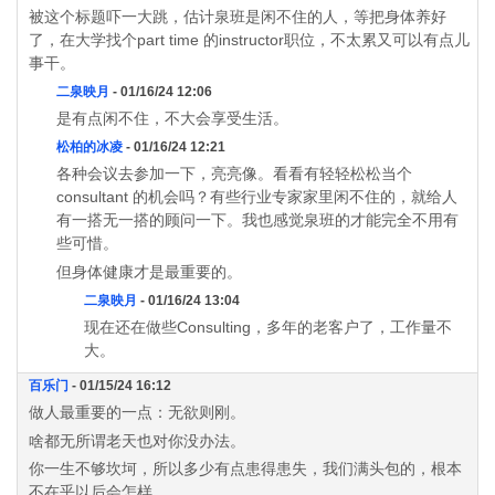
被这个标题吓一大跳，估计泉班是闲不住的人，等把身体养好
了，在大学找个part time 的instructor职位，不太累又可以有点儿
事干。
二泉映月
- 01/16/24 12:06
是有点闲不住，不大会享受生活。
松柏的冰凌
- 01/16/24 12:21
各种会议去参加一下，亮亮像。看看有轻轻松松当个
consultant 的机会吗？有些行业专家家里闲不住的，就给人
有一搭无一搭的顾问一下。我也感觉泉班的才能完全不用有
些可惜。
但身体健康才是最重要的。
二泉映月
- 01/16/24 13:04
现在还在做些Consulting，多年的老客户了，工作量不
大。
百乐门
- 01/15/24 16:12
做人最重要的一点：无欲则刚。
啥都无所谓老天也对你没办法。
你一生不够坎坷，所以多少有点患得患失，我们满头包的，根本
不在乎以后会怎样。