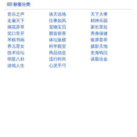
标签分类
音乐之声
谈天说地
天下大事
走遍天下
往事如风
精神乐园
摘花弄草
宠物宝贝
家长里短
笑口常开
唇齿留香
养身保健
琴棋书画
体坛纵横
银屏荟萃
养儿育女
科学殿堂
摄影天地
技术论坛
商品信息
史海钩沉
明星八卦
流行时尚
谈股论金
游戏人生
心灵手巧