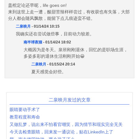
盖棺定论还早呢，life goes on!
来到这世上走一遭，酸甜苦辣样样尝过，有收获也有失落，大部
分人都会随风飘散，能留下点儿痕迹蛮不错。
二泉映月
- 01/14/24 10:15
我确实还在尝试做些事，目前动力较差。
南半球夜猫
- 01/14/24 18:02
大概因为是冬天。泉班刚刚退休，回忆的是职场生涯，
多姿多彩的退休生活刚刚开始😀
二泉映月
- 01/15/24 20:14
夏天感觉会好些。
二泉映月发过的文章
眼睛要动手术了
教育程度和寿命
又做乱梦，说出来不怕看官嘲笑，因为情节和现实完全无关
今天去检查眼睛，回来发一通议论，贴在LinkedIn上了