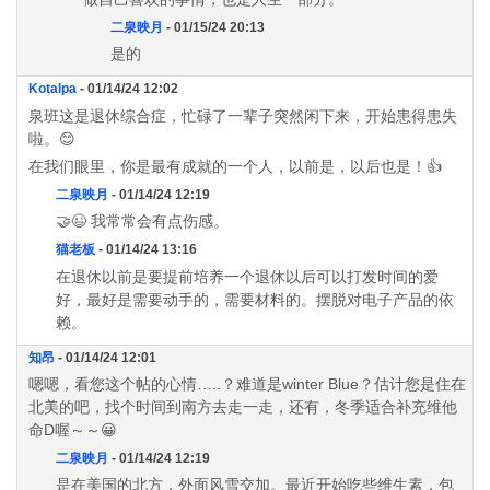
二泉映月
- 01/15/24 20:13
是的
Kotalpa
- 01/14/24 12:02
泉班这是退休综合症，忙碌了一辈子突然闲下来，开始患得患失
啦。😊
在我们眼里，你是最有成就的一个人，以前是，以后也是！👍
二泉映月
- 01/14/24 12:19
🤝😉 我常常会有点伤感。
猫老板
- 01/14/24 13:16
在退休以前是要提前培养一个退休以后可以打发时间的爱
好，最好是需要动手的，需要材料的。摆脱对电子产品的依
赖。
知昂
- 01/14/24 12:01
嗯嗯，看您这个帖的心情…..？难道是winter Blue？估计您是住在
北美的吧，找个时间到南方去走一走，还有，冬季适合补充维他
命D喔～～😀
二泉映月
- 01/14/24 12:19
是在美国的北方，外面风雪交加。最近开始吃些维生素，包