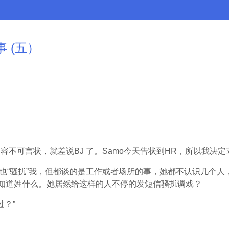
事 (五）
扰,内容不可言状，就差说BJ 了。Samo今天告状到HR，所以我
每天也“骚扰”我，但都谈的是工作或者场所的事，她都不认识几个
，不知道姓什么。她居然给这样的人不停的发短信骚扰调戏？
过？”