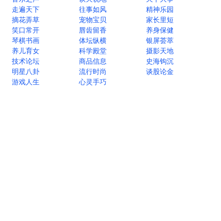
走遍天下
往事如风
精神乐园
摘花弄草
宠物宝贝
家长里短
笑口常开
唇齿留香
养身保健
琴棋书画
体坛纵横
银屏荟萃
养儿育女
科学殿堂
摄影天地
技术论坛
商品信息
史海钩沉
明星八卦
流行时尚
谈股论金
游戏人生
心灵手巧