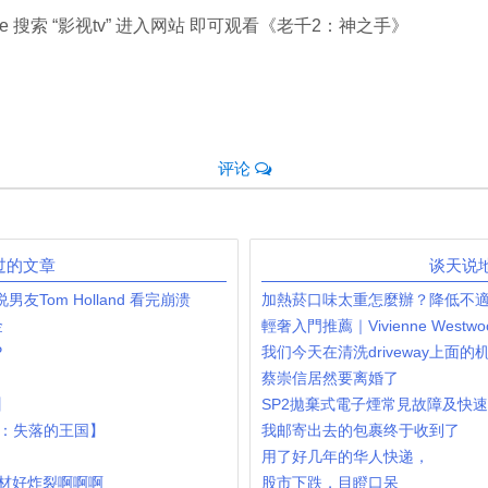
 搜索 “影视tv” 进入网站 即可观看《老千2：神之手》
评论
发过的文章
谈天说
友Tom Holland 看完崩溃
加熱菸口味太重怎麼辦？降低不
金
輕奢入門推薦｜Vivienne West
P
我们今天在清洗driveway上面的
蔡崇信居然要离婚了
】
SP2拋棄式電子煙常見故障及快
2：失落的王国】
我邮寄出去的包裹终于收到了
用了好几年的华人快递，
題材好炸裂啊啊啊
股市下跌，目瞪口呆