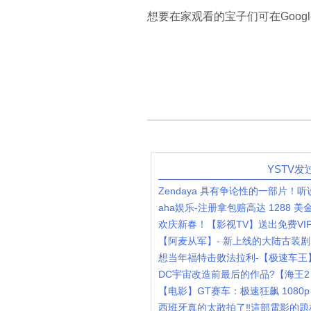
想要在家观看的宝子们可在Google
YSTV
Zendaya 具有争论性的一部片！听说男
aha娱乐-注册拿包赔高达 1288 美
欢庆新春！【影视TV】送出免费VI
【阿麦从军】- 新上线的大陆古装剧
想当年福特击败法拉利-【极速车王
DC宇宙改造前最后的作品?【海王
【电影】GT赛车：极速狂飙 1080p
西班牙真的太敢拍了‼️這部電影的