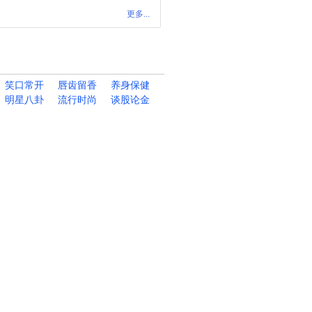
更多...
笑口常开
唇齿留香
养身保健
明星八卦
流行时尚
谈股论金