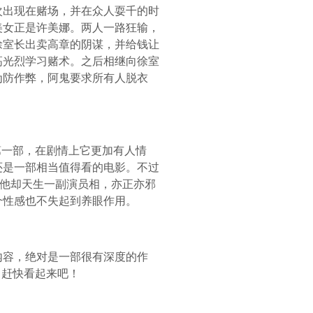
次出现在赌场，并在众人耍千的时
美女正是许美娜。两人一路狂输，
徐室长出卖高章的阴谋，并给钱让
高光烈学习赌术。之后相继向徐室
为防作弊，阿鬼要求所有人脱衣
起第一部，在剧情上它更加有人情
还是一部相当值得看的电影。不过
不过他却天生一副演员相，亦正亦邪
个性感也不失起到养眼作用。
内容，绝对是一部很有深度的作
！赶快看起来吧！