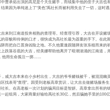
部中曹承佑出演的高尼是个天生赌手，而续集中他的侄子大吉也
结果因为单纯迷上了“美色”禹社长而被利用失去了一切，这时
大吉来到江南道投奔相熟的查理哥。经查理引荐，大吉在开设赌
气的容貌和伶俐的口才，很快成为高社长最为器重的手下。在此
陷阱而把自己置身凶险之地。不久他重逢跟随牌友张东植而来的
天上跌落谷底的大吉，经美娜帮助他离开了暗潮汹涌的江南道，
，他用生命孤注一掷……
手，咸大吉本来在小乡村出生，大吉的爷爷赌钱被千，被混混幽
区找表哥“查理”。因受到老板高章赏识，让大吉去做赌场服务
妍社长。在高老板一次计划的骗局目标是智妍。高章拿出所有的
一起组局，大家商量好输给禹社长30亿，然后骗她手里的100