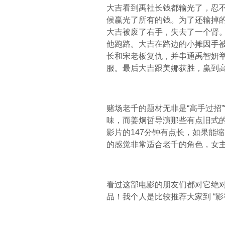
大吉看到禹社长钱都输光了，忍
候赢光了所有的钱。为了还输掉
大吉被废了右手，失去了一个肾
他跑路。大吉在路边的小摊因手
长和宋老板复仇，并串通禹智妍
服。最后大吉跟美娜获胜，赢到
赌场老千的题材无非是“高手过招
味，而姜炯哲导演那些有点旧式
影片的147分钟有点长，如果能缩
的感觉非常适合老千的角色，女
看过这部电影的朋友们都对它绝
品！我个人是比较推荐大家到 “