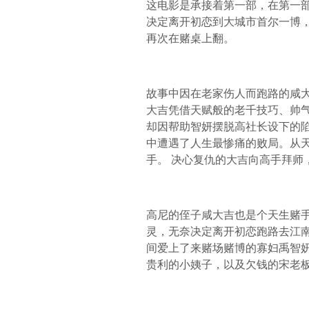
这电影是承接着第一部，在第一
决定离开初恋到大城市首尔一博，
再次在赌桌上翻。
故事中因在老家伤人而跑路的咸
大吉凭借天赋般的老千技巧、帅
却因帮助智妍摆脱高社长设下的
中遭遇了人生最惨痛的败局。从
手。 决心复仇的大吉向高手拜师
高尼的侄子咸大吉也是个天生赌
灵，无奈决定离开初恋跑路去江南
间爱上了来赌场赌博的寡妇禹智
贵利的小姨子，以及欠钱的宋老板