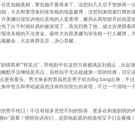
不住告知她真相，警告她不要再来了。没想到几天后于智妍再一
的钱，大吉和查理来到张东植的地盘赌博，没想到来陪着打牌的
。许美娜出现告诉他出卖他的人是查理，赌局从禹智妍开始就是
被伤了出千时很轻易的被发现了，高光烈救了他，咸大吉便跟着
举报张东植的不法资金。最终大吉跟美娜与张东植一行人赌牌，
高额赌金，大吉将牌丢弃，决心弃赌。
”“剧情简单”“有笑点”，而电影中在这些方面都满足到观众，比
的幽默手法继续是亮点，虽然似乎无法超越第一部的经典，但它
点更有看头。男主角崔胜贤虽然是男子组合Big bang出身，
主角申世京和李哈妮虽然没有特别突出的表现，不过一个清纯一
对的赞不绝口！不仅有很多意想不到的惊喜，更多在刺激剧情的
影视tv” 观看！悄悄告诉你们，这部电影真的很值得宝子们去看哦