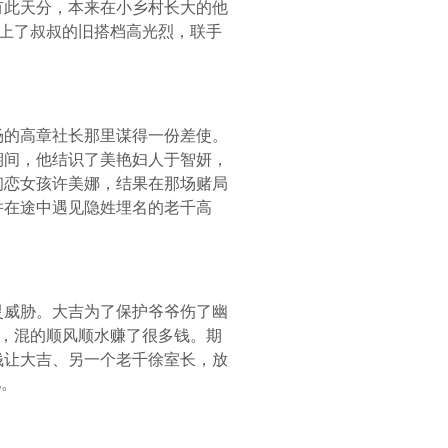
有此天分，本来在小乡村长大的他
遇上了叔叔的旧搭档高光烈，联手
场的高章社长那里谋得一份差使。
期间，他结识了美艳妇人于智妍，
初恋女孩许美娜，结果在那场赌局
并在途中遇见隐姓埋名的老千高
灵威胁。大吉为了保护爷爷伤了幽
生，混的顺风顺水赚了很多钱。期
钱让大吉、另一个老千徐室长，放
亿。