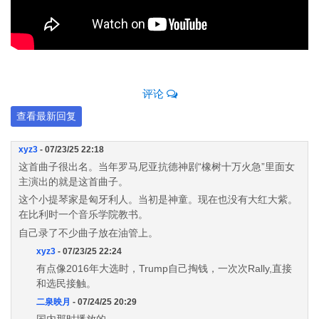
评论
查看最新回复
xyz3
- 07/23/25 22:18
这首曲子很出名。当年罗马尼亚抗德神剧“橡树十万火急”里面女
主演出的就是这首曲子。
这个小提琴家是匈牙利人。当初是神童。现在也没有大红大紫。
在比利时一个音乐学院教书。
自己录了不少曲子放在油管上。
xyz3
- 07/23/25 22:24
有点像2016年大选时，Trump自己掏钱，一次次Rally,直接
和选民接触。
二泉映月
- 07/24/25 20:29