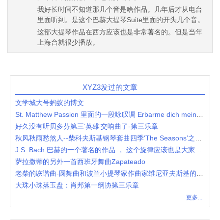
我好长时间不知道那几个音是啥作品。几年后才从电台
里面听到。是这个巴赫大提琴Suite里面的开头几个音。
这部大提琴作品在西方应该也是非常著名的。但是当年
上海台就很少播放。
XYZ3发过的文章
文学城大号蚂蚁的博文
St. Matthew Passion 里面的一段咏叹调 Erbarme dich meine Gott
好久没有听贝多芬第三‘英雄’交响曲了-第三乐章
秋风秋雨愁煞人--柴科夫斯基钢琴套曲四季‘The Seasons’之10月
J.S. Bach 巴赫的一个著名的作品 ， 这个旋律应该也是大家熟悉的
萨拉撒蒂的另外一首西班牙舞曲Zapateado
老柴的诙谐曲-圆舞曲和波兰小提琴家作曲家维尼亚夫斯基的诙谐曲-塔兰泰拉舞曲
大珠小珠落玉盘：肖邦第一纲协第三乐章
更多...