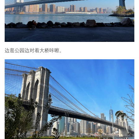
边逛公园边对着大桥咔嚓。