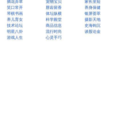
摘花弄草
宠物宝贝
家长里短
笑口常开
唇齿留香
养身保健
琴棋书画
体坛纵横
银屏荟萃
养儿育女
科学殿堂
摄影天地
技术论坛
商品信息
史海钩沉
明星八卦
流行时尚
谈股论金
游戏人生
心灵手巧