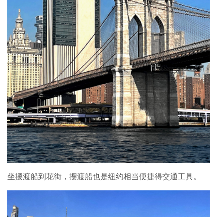
坐摆渡船到花街，摆渡船也是纽约相当便捷得交通工具。