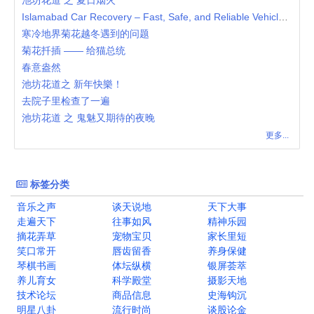
池坊花道 之 夏日烟火
Islamabad Car Recovery – Fast, Safe, and Reliable Vehicle Assistance
寒冷地界菊花越冬遇到的问题
菊花扦插 —— 给猫总统
春意盎然
池坊花道之 新年快樂！
去院子里检查了一遍
池坊花道 之 鬼魅又期待的夜晚
更多...
标签分类
音乐之声
谈天说地
天下大事
走遍天下
往事如风
精神乐园
摘花弄草
宠物宝贝
家长里短
笑口常开
唇齿留香
养身保健
琴棋书画
体坛纵横
银屏荟萃
养儿育女
科学殿堂
摄影天地
技术论坛
商品信息
史海钩沉
明星八卦
流行时尚
谈股论金