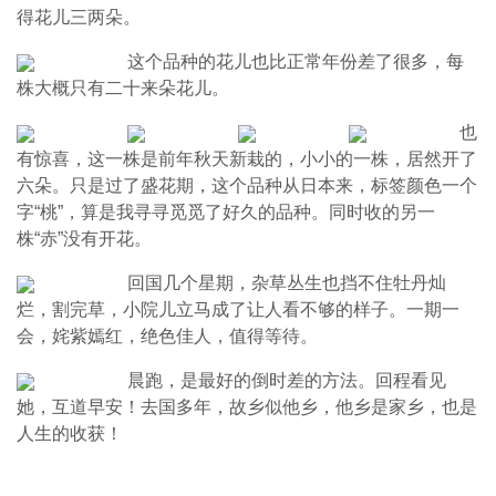
得花儿三两朵。
这个品种的花儿也比正常年份差了很多，每
株大概只有二十来朵花儿。
也
有惊喜，这一株是前年秋天新栽的，小小的一株，居然开了
六朵。只是过了盛花期，这个品种从日本来，标签颜色一个
字“桃”，算是我寻寻觅觅了好久的品种。同时收的另一
株“赤”没有开花。
回国几个星期，杂草丛生也挡不住牡丹灿
烂，割完草，小院儿立马成了让人看不够的样子。一期一
会，姹紫嫣红，绝色佳人，值得等待。
晨跑，是最好的倒时差的方法。回程看见
她，互道早安！去国多年，故乡似他乡，他乡是家乡，也是
人生的收获！