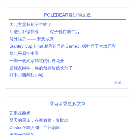
POLEBEAR发过的文章
大北方盆栽茄子丰收了
后进生补缴作业 —— 粽子包在端午后
号外猫总 —— 梦想成真
Stanley Cup Final 精彩纷呈的Game3, 枫叶弃子大放异彩
华北平原空中看
一期一会姹紫嫣红的牡丹花开
发烧友同学，你的预测居然长分了
打卡川西网红小城
更多...
唇齿留香更多文章
芒果冻酸奶
阴天的周末，在家做菜 - 藤椒鸡
Costco的新月饼 - 广州酒家
再来一个喝的