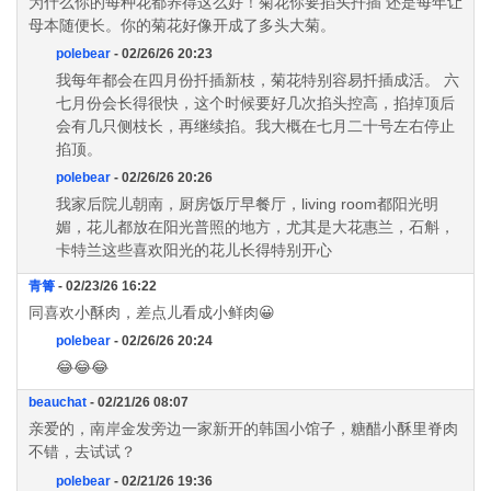
为什么你的每种花都养得这么好！菊花你要掐头扦插 还是每年让
母本随便长。你的菊花好像开成了多头大菊。
polebear
- 02/26/26 20:23
我每年都会在四月份扦插新枝，菊花特别容易扦插成活。 六
七月份会长得很快，这个时候要好几次掐头控高，掐掉顶后
会有几只侧枝长，再继续掐。我大概在七月二十号左右停止
掐顶。
polebear
- 02/26/26 20:26
我家后院儿朝南，厨房饭厅早餐厅，living room都阳光明
媚，花儿都放在阳光普照的地方，尤其是大花惠兰，石斛，
卡特兰这些喜欢阳光的花儿长得特别开心
青箐
- 02/23/26 16:22
同喜欢小酥肉，差点儿看成小鲜肉😀
polebear
- 02/26/26 20:24
😂😂😂
beauchat
- 02/21/26 08:07
亲爱的，南岸金发旁边一家新开的韩国小馆子，糖醋小酥里脊肉
不错，去试试？
polebear
- 02/21/26 19:36