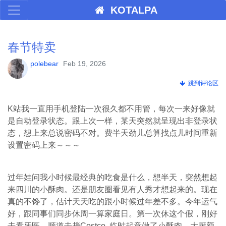
KOTALPA
春节特卖
polebear
Feb 19, 2026
跳到评论区
K站我一直用手机登陆一次很久都不用管，每次一来好像就
是自动登录状态。跟上次一样，某天突然就呈现出非登录状
态，想上来总说密码不对。费半天劲儿总算找点儿时间重新
设置密码上来～～～
过年娃问我小时候最经典的吃食是什么，想半天，突然想起
来四川的小酥肉。还是朋友圈看见有人秀才想起来的。现在
真的不馋了，估计天天吃的跟小时候过年差不多。今年运气
好，跟同事们同步休周一算家庭日。第一次休这个假，刚好
去看牙医，顺道去趟Costco. 临时起意做了小酥肉，大厨额