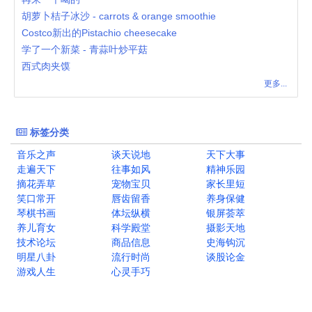
胡萝卜桔子冰沙 - carrots & orange smoothie
Costco新出的Pistachio cheesecake
学了一个新菜 - 青蒜叶炒平菇
西式肉夹馍
更多...
标签分类
音乐之声
谈天说地
天下大事
走遍天下
往事如风
精神乐园
摘花弄草
宠物宝贝
家长里短
笑口常开
唇齿留香
养身保健
琴棋书画
体坛纵横
银屏荟萃
养儿育女
科学殿堂
摄影天地
技术论坛
商品信息
史海钩沉
明星八卦
流行时尚
谈股论金
游戏人生
心灵手巧