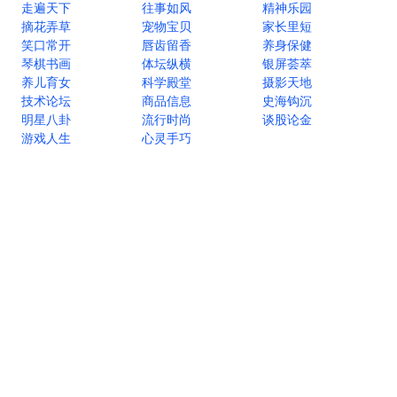
走遍天下
往事如风
精神乐园
摘花弄草
宠物宝贝
家长里短
笑口常开
唇齿留香
养身保健
琴棋书画
体坛纵横
银屏荟萃
养儿育女
科学殿堂
摄影天地
技术论坛
商品信息
史海钩沉
明星八卦
流行时尚
谈股论金
游戏人生
心灵手巧