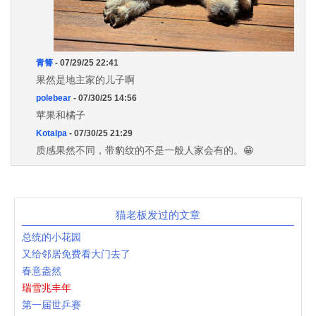
青箐
- 07/29/25 22:41
果然是地主家的儿子啊
polebear
- 07/30/25 14:56
苹果和橘子
Kotalpa
- 07/30/25 21:29
质感果然不同，带豹纹的不是一般人家会有的。😁
猫老板发过的文章
总统的小花园
又给邻居免费看大门去了
春意盎然
瑞雪兆丰年
第一届世乒赛