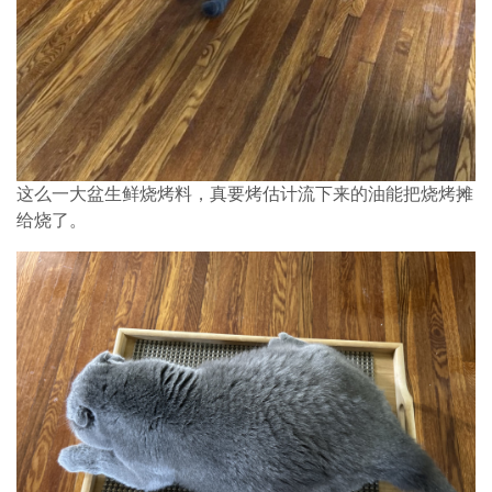
这么一大盆生鲜烧烤料，真要烤估计流下来的油能把烧烤摊
给烧了。