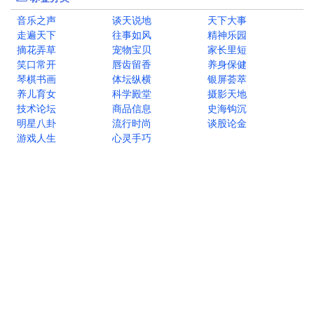
音乐之声
谈天说地
天下大事
走遍天下
往事如风
精神乐园
摘花弄草
宠物宝贝
家长里短
笑口常开
唇齿留香
养身保健
琴棋书画
体坛纵横
银屏荟萃
养儿育女
科学殿堂
摄影天地
技术论坛
商品信息
史海钩沉
明星八卦
流行时尚
谈股论金
游戏人生
心灵手巧