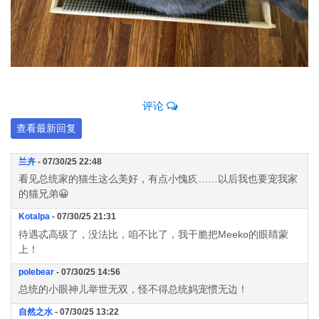
评论
查看最新回复
兰卉
- 07/30/25 22:48
看见总统家的猫生这么美好，有点小愧疚……以后我也要宠我家
的猫兄弟😀
Kotalpa
- 07/30/25 21:31
待遇忒高级了，没法比，咱不比了，我干脆把Meeko的眼睛蒙
上！
polebear
- 07/30/25 14:56
总统的小眼神儿举世无双，怪不得总统妈宠惯无边！
自然之水
- 07/30/25 13:22