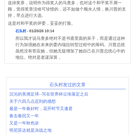
送掉奖章，说明作为得奖人的马查多，也对这个和平奖不屑一
顾，觉得奖章没啥可珍惜的，还不如做个顺水人情，换川普的支
持，早点进行大选。
这是对和平奖的评委，妥妥的打脸。
石头村
- 01/20/26 10:14
所以我才说马查多绝对不是书斋里面的呆子，而是通过这种
行为加强她在未来的委内瑞拉转型过程中的筹码。川普总统
虽然没有答应她，但她无疑增加了她自己在川普总统心中的
地位。绝对是老谋深算，
石头村发过的文章
沉沦的美洲足球--写在世界杯尘埃落定之后
关于六四几点迟到的感想
最是一年春好时，花开时节又逢君
春去春回又一年
又是一年秋色浓
明尼苏达就是决战之地