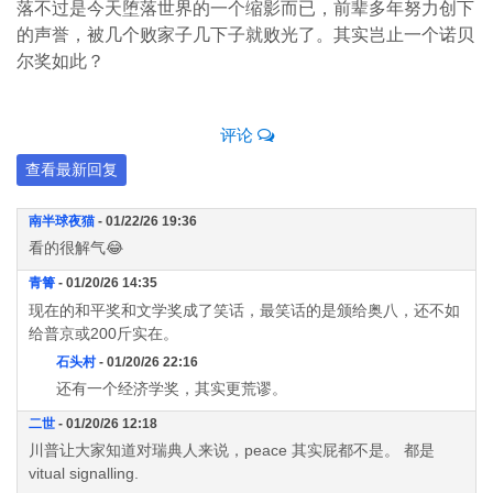
落不过是今天堕落世界的一个缩影而已，前辈多年努力创下
的声誉，被几个败家子几下子就败光了。其实岂止一个诺贝
尔奖如此？
评论
查看最新回复
南半球夜猫
- 01/22/26 19:36
看的很解气😂
青箐
- 01/20/26 14:35
现在的和平奖和文学奖成了笑话，最笑话的是颁给奥八，还不如
给普京或200斤实在。
石头村
- 01/20/26 22:16
还有一个经济学奖，其实更荒谬。
二世
- 01/20/26 12:18
川普让大家知道对瑞典人来说，peace 其实屁都不是。 都是
vitual signalling.