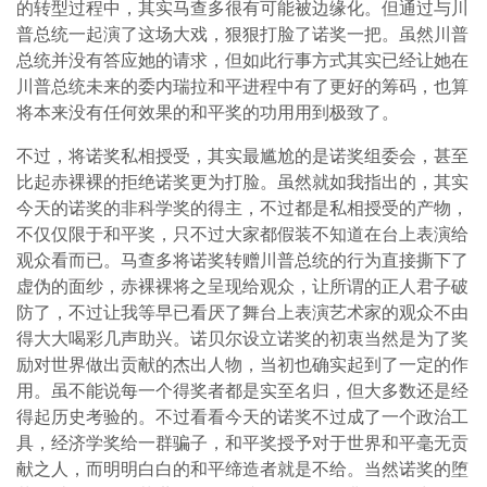
的转型过程中，其实马查多很有可能被边缘化。但通过与川
普总统一起演了这场大戏，狠狠打脸了诺奖一把。虽然川普
总统并没有答应她的请求，但如此行事方式其实已经让她在
川普总统未来的委内瑞拉和平进程中有了更好的筹码，也算
将本来没有任何效果的和平奖的功用用到极致了。
不过，将诺奖私相授受，其实最尴尬的是诺奖组委会，甚至
比起赤裸裸的拒绝诺奖更为打脸。虽然就如我指出的，其实
今天的诺奖的非科学奖的得主，不过都是私相授受的产物，
不仅仅限于和平奖，只不过大家都假装不知道在台上表演给
观众看而已。马查多将诺奖转赠川普总统的行为直接撕下了
虚伪的面纱，赤裸裸将之呈现给观众，让所谓的正人君子破
防了，不过让我等早已看厌了舞台上表演艺术家的观众不由
得大大喝彩几声助兴。诺贝尔设立诺奖的初衷当然是为了奖
励对世界做出贡献的杰出人物，当初也确实起到了一定的作
用。虽不能说每一个得奖者都是实至名归，但大多数还是经
得起历史考验的。不过看看今天的诺奖不过成了一个政治工
具，经济学奖给一群骗子，和平奖授予对于世界和平毫无贡
献之人，而明明白白的和平缔造者就是不给。当然诺奖的堕