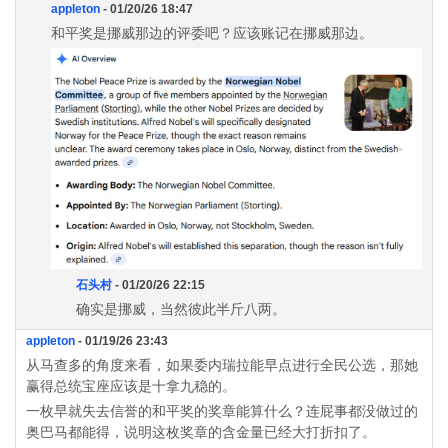
appleton
- 01/20/26 18:47
和平奖是挪威那边的评委吧？应该账记在挪威那边。
石头村
- 01/20/26 22:15
确实是挪威，当然彼此半斤八两。
appleton
- 01/19/26 23:43
从马查多的角度来看，如果委内瑞拉能早点进行全民公选，那她
赢得总统宝座应该是十拿九稳的。
一枚早就失去信誉的和平奖的奖章能算什么？连屁事都没做过的
奥巴马都能得，说明这枚奖章的含金量已经大打折扣了。