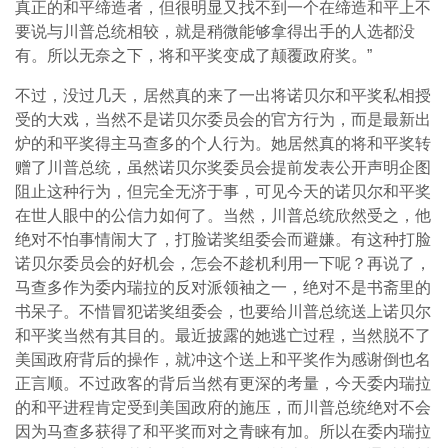
真正的和平缔造者，但很明显又找不到一个在缔造和平上不
要说与川普总统相较，就是稍微能够拿得出手的人选都没
有。所以无奈之下，将和平奖变成了颠覆政府奖。”
不过，没过几天，居然真的来了一出将诺贝尔和平奖私相授
受的大戏，当然不是诺贝尔委员会的官方行为，而是最新出
炉的和平奖得主马查多的个人行为。她居然真的将和平奖转
赠了川普总统，虽然诺贝尔奖委员会提前发表公开声明企图
阻止这种行为，但完全无济于事，可见今天的诺贝尔和平奖
在世人眼中的公信力如何了。当然，川普总统欣然受之，他
绝对不怕事情闹大了，打脸诺奖组委会而避嫌。有这种打脸
诺贝尔委员会的好机会，怎会不趁机利用一下呢？再说了，
马查多作为委内瑞拉的反对派领袖之一，绝对不是书斋里的
书呆子。不惜冒犯诺奖组委会，也要给川普总统送上诺贝尔
和平奖当然有其目的。最近披露的她逃亡过程，当然脱不了
美国政府背后的操作，就冲这个送上和平奖作为感谢倒也名
正言顺。不过政客的背后当然有更深的考量，今天委内瑞拉
的和平进程肯定受到美国政府的施压，而川普总统绝对不会
因为马查多获得了和平奖而对之青睐有加。所以在委内瑞拉