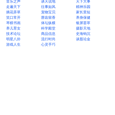
音乐之声
谈天说地
天下大事
走遍天下
往事如风
精神乐园
摘花弄草
宠物宝贝
家长里短
笑口常开
唇齿留香
养身保健
琴棋书画
体坛纵横
银屏荟萃
养儿育女
科学殿堂
摄影天地
技术论坛
商品信息
史海钩沉
明星八卦
流行时尚
谈股论金
游戏人生
心灵手巧