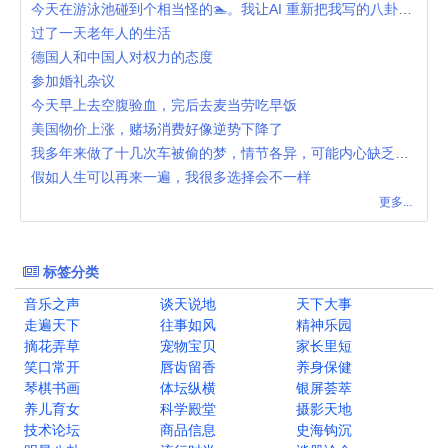
今天在游泳池碰到个相当怪的🏊。我让AI 重新把我写的八卦了一下。
过了一天老年人的生活
德国人和中国人对权力的态度
参加婚礼杂议
今天早上去空腹验血，完后去麦当劳吃早饭
美国物价上涨，赌场消费好像逆势下降了
我多年来做了十几次车被偷的梦，情节各异，可能内心缺乏安全感
假如人生可以再来一遍，我很多选择会不一样
更多...
标签分类
音乐之声
谈天说地
天下大事
走遍天下
往事如风
精神乐园
摘花弄草
宠物宝贝
家长里短
笑口常开
唇齿留香
养身保健
琴棋书画
体坛纵横
银屏荟萃
养儿育女
科学殿堂
摄影天地
技术论坛
商品信息
史海钩沉