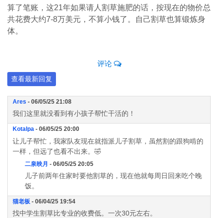
算了笔账，这21年如果请人割草施肥的话，按现在的物价总
共花费大约7-8万美元，不算小钱了。自己割草也算锻炼身
体。
评论
查看最新回复
Ares
- 06/05/25 21:08
我们这里就没看到有小孩子帮忙干活的！
Kotalpa
- 06/05/25 20:00
让儿子帮忙，我家队友现在就指派儿子割草，虽然割的跟狗啃的
一样，但远了也看不出来。🤣
二泉映月
- 06/05/25 20:05
儿子前两年住家时要他割草的，现在他就每周日回来吃个晚
饭。
猫老板
- 06/04/25 19:54
找中学生割草比专业的收费低。一次30元左右。