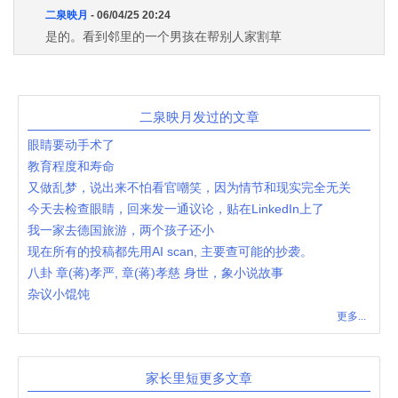
二泉映月
- 06/04/25 20:24
是的。看到邻里的一个男孩在帮别人家割草
二泉映月发过的文章
眼睛要动手术了
教育程度和寿命
又做乱梦，说出来不怕看官嘲笑，因为情节和现实完全无关
今天去检查眼睛，回来发一通议论，贴在LinkedIn上了
我一家去德国旅游，两个孩子还小
现在所有的投稿都先用AI scan, 主要查可能的抄袭。
八卦 章(蒋)孝严, 章(蒋)孝慈 身世，象小说故事
杂议小馄饨
更多...
家长里短更多文章