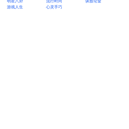
明星八卦
流行时尚
谈股论金
游戏人生
心灵手巧