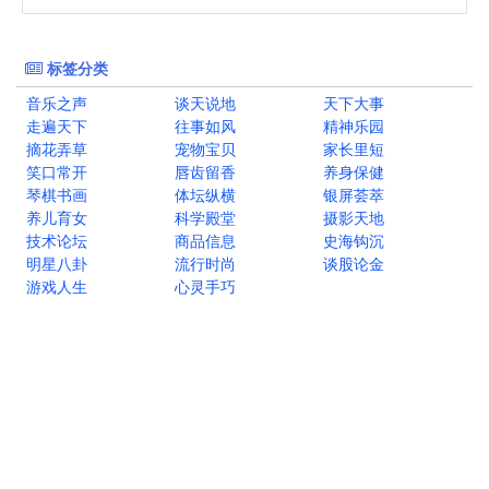
标签分类
音乐之声
谈天说地
天下大事
走遍天下
往事如风
精神乐园
摘花弄草
宠物宝贝
家长里短
笑口常开
唇齿留香
养身保健
琴棋书画
体坛纵横
银屏荟萃
养儿育女
科学殿堂
摄影天地
技术论坛
商品信息
史海钩沉
明星八卦
流行时尚
谈股论金
游戏人生
心灵手巧