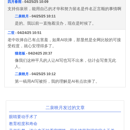
四月春雨
- 04/25/25 10:09
支持你泉班，能用自己的才华和努力留名是件名正言顺的事情啊
二泉映月
- 04/25/25 10:11
是的。我以前一直拖着没办，现在是时候了。
二世
- 04/24/25 10:51
老中吹捧自己有点害羞，如果AI吹捧，那显然是全网比较的可接
受程度，就心安理得多了。
猫老板
- 04/24/25 20:37
像我们这种平凡的人让AI写也写不出来，估计会写查无此
人。
二泉映月
- 04/25/25 10:12
第一稿用AI写被拒，我的理解是AI有点吹捧了。
二泉映月发过的文章
眼睛要动手术了
教育程度和寿命