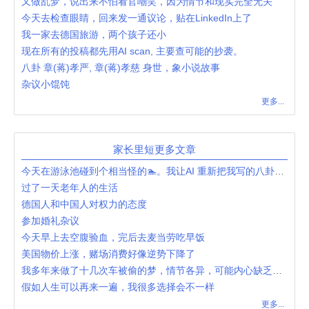
又做乱梦，说出来不怕看官嘲笑，因为情节和现实完全无关
今天去检查眼睛，回来发一通议论，贴在LinkedIn上了
我一家去德国旅游，两个孩子还小
现在所有的投稿都先用AI scan, 主要查可能的抄袭。
八卦 章(蒋)孝严, 章(蒋)孝慈 身世，象小说故事
杂议小馄饨
更多...
家长里短更多文章
今天在游泳池碰到个相当怪的🏊。我让AI 重新把我写的八卦了一下。
过了一天老年人的生活
德国人和中国人对权力的态度
参加婚礼杂议
今天早上去空腹验血，完后去麦当劳吃早饭
美国物价上涨，赌场消费好像逆势下降了
我多年来做了十几次车被偷的梦，情节各异，可能内心缺乏安全感
假如人生可以再来一遍，我很多选择会不一样
更多...