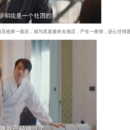
俪见他第一面后，就与其直接奔去酒店，产生一夜情，还心甘情