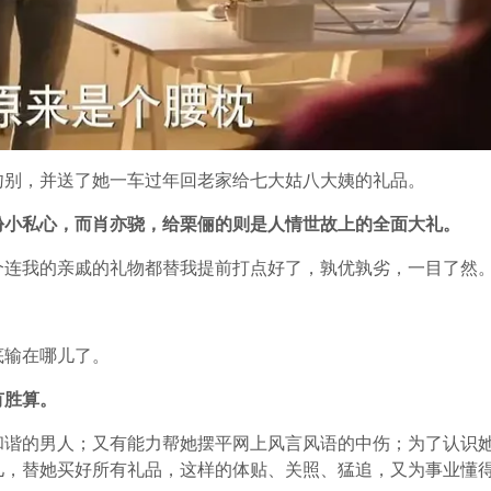
吻别，并送了她一车过年回老家给七大姑八大姨的礼品。
份小私心，而肖亦骁，给栗俪的则是人情世故上的全面大礼。
个连我的亲戚的礼物都替我提前打点好了，孰优孰劣，一目了然
底输在哪儿了。
有胜算。
和谐的男人；又有能力帮她摆平网上风言风语的中伤；为了认识
儿，替她买好所有礼品，这样的体贴、关照、猛追，又为事业懂