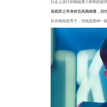
社会上流行的御姐爱小奶狗的剧情
虽然苏之舟身材也高挑细瘦，但
肖亦骁虽是男子，但他是那种一眼