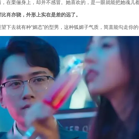
，在栗俪身上，却并不感冒。她喜欢的，是一眼就能把她魂儿都
对比肖亦骁，外形上实在是差的远了。
望下去就有种“媚态”的型男，这种狐媚子气质，简直能勾走你