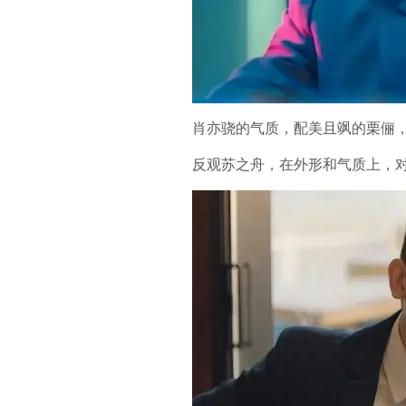
肖亦骁的气质，配美且飒的栗俪
反观苏之舟，在外形和气质上，