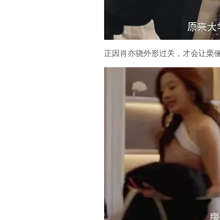
正因肖亦骁外形过关，才会让栗