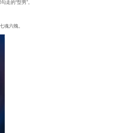
勾走的“型男”。
的七魂六魄。