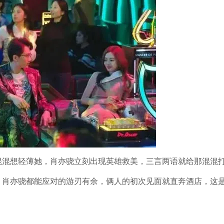
混混想轻薄她，肖亦骁立刻出现英雄救美，三言两语就给那混混
，肖亦骁都能应对的游刃有余，俩人的初次见面就直奔酒店，这