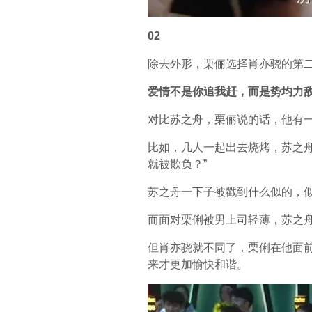
02
除去外形，栗俪选择肖亦骁的第
爱情不是你追我赶，而是势均力
对比苏之舟，栗俪说的话，他有
比如，几人一起出去烧烤，苏之
就被欺负？”
苏之舟一下子被戳到什么似的，
而面对栗俐被男上司轻薄，苏之
但肖亦骁就不同了，栗俐在他面
来才更加愉快和谐。