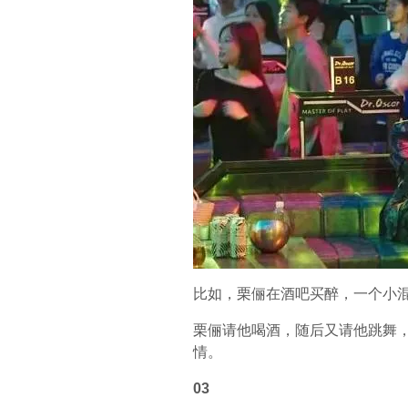
比如，栗俪在酒吧买醉，一个小
栗俪请他喝酒，随后又请他跳舞
情。
03