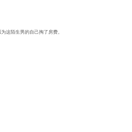
愿为这陌生男的自己掏了房费。