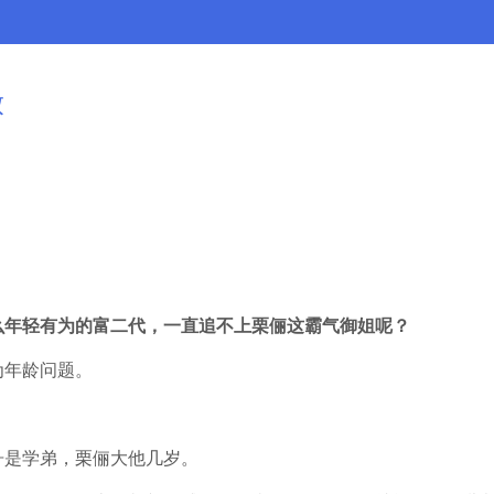
放
么年轻有为的富二代，一直追不上栗俪这霸气御姐呢？
为年龄问题。
舟是学弟，栗俪大他几岁。