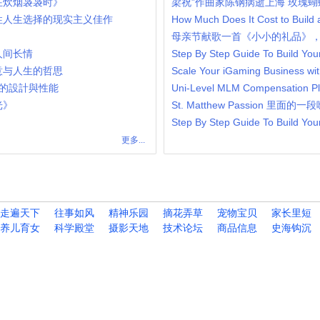
在炊烟袅袅时》
梁祝”作曲家陈钢病逝上海 玫瑰蝴
性人生选择的现实主义佳作
How Much Does It Cost to Build
母亲节献歌一首《小小的礼品》
人间长情
意与人生的哲思
的設計與性能
光》
St. Matthew Passion 里面的一段咏
Step By Step Guide To Build You
更多...
走遍天下
往事如风
精神乐园
摘花弄草
宠物宝贝
家长里短
养儿育女
科学殿堂
摄影天地
技术论坛
商品信息
史海钩沉