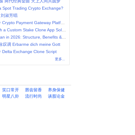
蝶 两代经典金曲 天上人间共圆梦
 a Spot Trading Crypto Exchange?
，刘淑芳唱
Step By Step Guide To Build Your Crypto Payment Gateway Platform
Scale Your iGaming Business with a Custom Stake Clone App Solution
Uni-Level MLM Compensation Plan in 2026: Structure, Benefits & Strategy
叹调 Erbarme dich meine Gott
r Delta Exchange Clone Script
更多...
笑口常开
唇齿留香
养身保健
明星八卦
流行时尚
谈股论金