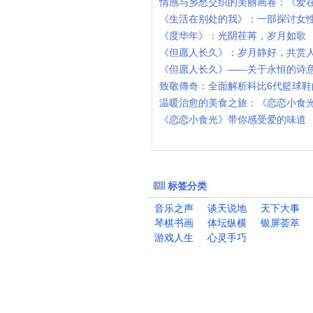
情感与乡愁交织的美丽画卷：《爱
《生活在别处的我》：一部探讨女
《度华年》：光阴荏苒，岁月如歌
《但愿人长久》：岁月静好，共赏
《但愿人长久》——关于永恒的诗
致敬傳奇：全面解析科比6代籃球鞋
温暖治愈的美食之旅：《恋恋小食
《恋恋小食光》带你感受爱的味道
标签分类
音乐之声
谈天说地
天下大事
琴棋书画
体坛纵横
银屏荟萃
游戏人生
心灵手巧