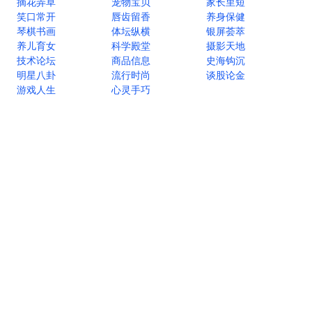
摘花弄草
宠物宝贝
家长里短
笑口常开
唇齿留香
养身保健
琴棋书画
体坛纵横
银屏荟萃
养儿育女
科学殿堂
摄影天地
技术论坛
商品信息
史海钩沉
明星八卦
流行时尚
谈股论金
游戏人生
心灵手巧