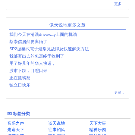
更多...
谈天说地更多文章
我们今天在清洗driveway上面的机油
蔡崇信居然要离婚了
SP2拋棄式電子煙常見故障及快速解決方法
我邮寄出去的包裹终于收到了
用了好几年的华人快递，
股市下跌，目瞪口呆
正在抓螃蟹
独立日快乐
更多...
标签分类
音乐之声
谈天说地
天下大事
走遍天下
往事如风
精神乐园