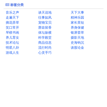
标签分类
音乐之声
谈天说地
天下大事
走遍天下
往事如风
精神乐园
摘花弄草
宠物宝贝
家长里短
笑口常开
唇齿留香
养身保健
琴棋书画
体坛纵横
银屏荟萃
养儿育女
科学殿堂
摄影天地
技术论坛
商品信息
史海钩沉
明星八卦
流行时尚
谈股论金
游戏人生
心灵手巧