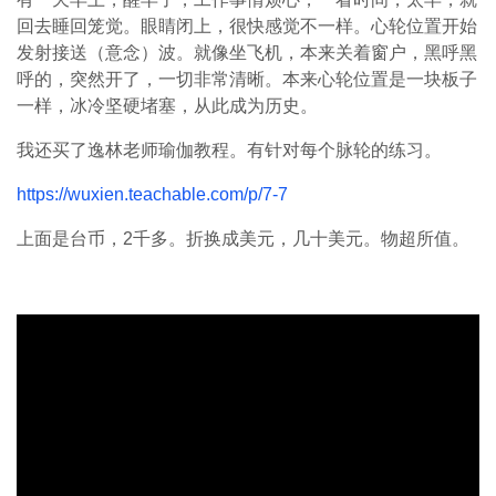
回去睡回笼觉。眼睛闭上，很快感觉不一样。心轮位置开始
发射接送（意念）波。就像坐飞机，本来关着窗户，黑呼黑
呼的，突然开了，一切非常清晰。本来心轮位置是一块板子
一样，冰冷坚硬堵塞，从此成为历史。
我还买了逸林老师瑜伽教程。有针对每个脉轮的练习。
https://wuxien.teachable.com/p/7-7
上面是台币，2千多。折换成美元，几十美元。物超所值。