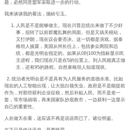
题，必然同意盟军采取进一步的行动。
我来谈谈我的看法，抛砖引玉。
人民是不是能够做主。现在川普总统出来做了不少好
事，扭转了以前群魔乱舞的局面。但是又搞关税站，
又打伊朗，现在议会要否决。这一切都是演戏。据泰
格坦人披露，美国从州长往上，包括参众两院和总
统，都是光明会指定的。如果从0到100为指标显示民
主进程，我们现在只是在5的位置上。到人民能真正做
主，还有95的路程。自然泰格坦人知道现状。
2. 统治者光明会是不是具有为人民服务的道德水准。比如
现在的人工智能出现，让大批白领失业。政府是不是能提前
作为，对那些获利企业征税，然后补贴人民。而不是老一
套，等市场崩塌，再来国家队抄底救市，一边获利一边显示
自己的重要性。
人在做天在看，这应该不再是说说而已了。诸位明鉴。
在下只是传达讯息，莫要怪罪。