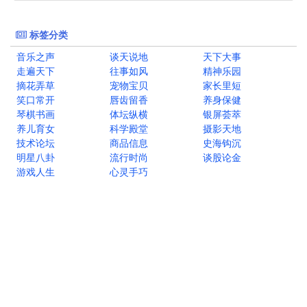
标签分类
音乐之声
谈天说地
天下大事
走遍天下
往事如风
精神乐园
摘花弄草
宠物宝贝
家长里短
笑口常开
唇齿留香
养身保健
琴棋书画
体坛纵横
银屏荟萃
养儿育女
科学殿堂
摄影天地
技术论坛
商品信息
史海钩沉
明星八卦
流行时尚
谈股论金
游戏人生
心灵手巧