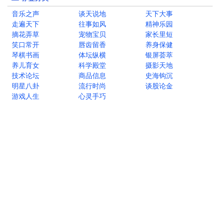
音乐之声
谈天说地
天下大事
走遍天下
往事如风
精神乐园
摘花弄草
宠物宝贝
家长里短
笑口常开
唇齿留香
养身保健
琴棋书画
体坛纵横
银屏荟萃
养儿育女
科学殿堂
摄影天地
技术论坛
商品信息
史海钩沉
明星八卦
流行时尚
谈股论金
游戏人生
心灵手巧