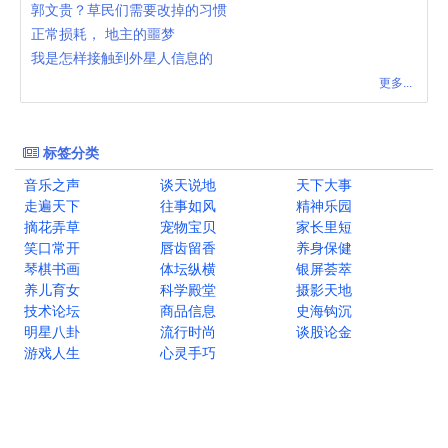
郭文贵？草民们需要改掉的习惯
正常损耗， 地主的噩梦
我是怎样接触到外星人信息的
更多...
标签分类
音乐之声
谈天说地
天下大事
走遍天下
往事如风
精神乐园
摘花弄草
宠物宝贝
家长里短
笑口常开
唇齿留香
养身保健
琴棋书画
体坛纵横
银屏荟萃
养儿育女
科学殿堂
摄影天地
技术论坛
商品信息
史海钩沉
明星八卦
流行时尚
谈股论金
游戏人生
心灵手巧